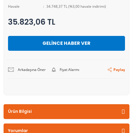
Havale
34.748,37 TL (%3,00 havale indirimi)
35.823,06 TL
GELİNCE HABER VER
Arkadaşına Öner
Fiyat Alarmı
Paylaş
Ürün Bilgisi
Yorumlar