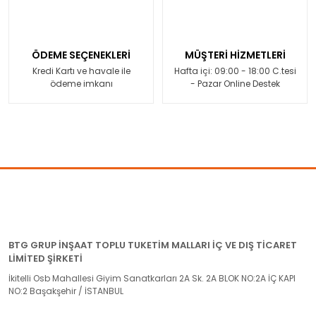
ÖDEME SEÇENEKLERİ
MÜŞTERİ HİZMETLERİ
Kredi Kartı ve havale ile
Hafta içi: 09:00 - 18:00 C.tesi
ödeme imkanı
- Pazar Online Destek
BTG GRUP İNŞAAT TOPLU TUKETİM MALLARI İÇ VE DIŞ TİCARET
LİMİTED ŞİRKETİ
İkitelli Osb Mahallesi Giyim Sanatkarları 2A Sk. 2A BLOK NO:2A İÇ KAPI
NO:2 Başakşehir / İSTANBUL