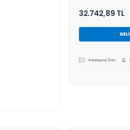
32.742,89 TL
GEL
Arkadaşına Öner