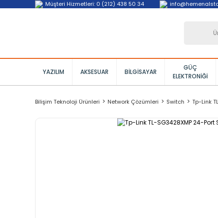
Müşteri Hizmetleri: 0 (212) 438 50 34
info@hemenalst
GÜÇ
YAZILIM
AKSESUAR
BILGISAYAR
ELEKTRONIĞI
Bilişim Teknoloji Ürünleri
Network Çözümleri
Switch
Tp-Link 