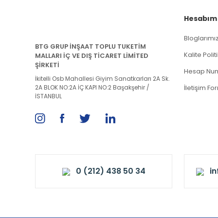
Hesabım
Bloglarımı
BTG GRUP İNŞAAT TOPLU TUKETİM
Kalite Poli
MALLARI İÇ VE DIŞ TİCARET LİMİTED
ŞİRKETİ
Hesap Num
İkitelli Osb Mahallesi Giyim Sanatkarları 2A Sk.
2A BLOK NO:2A İÇ KAPI NO:2 Başakşehir /
İletişim Fo
İSTANBUL
0 (212) 438 50 34
i