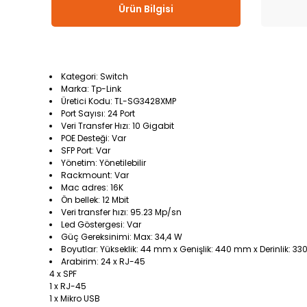
Ürün Bilgisi
Kategori: Switch
Marka: Tp-Link
Üretici Kodu: TL-SG3428XMP
Port Sayısı: 24 Port
Veri Transfer Hızı: 10 Gigabit
POE Desteği: Var
SFP Port: Var
Yönetim: Yönetilebilir
Rackmount: Var
Mac adres: 16K
Ön bellek: 12 Mbit
Veri transfer hızı: 95.23 Mp/sn
Led Göstergesi: Var
Güç Gereksinimi: Max: 34,4 W
Boyutlar: Yükseklik: 44 mm x Genişlik: 440 mm x Derinlik: 3
Arabirim: 24 x RJ-45
4 x SPF
1 x RJ-45
1 x Mikro USB