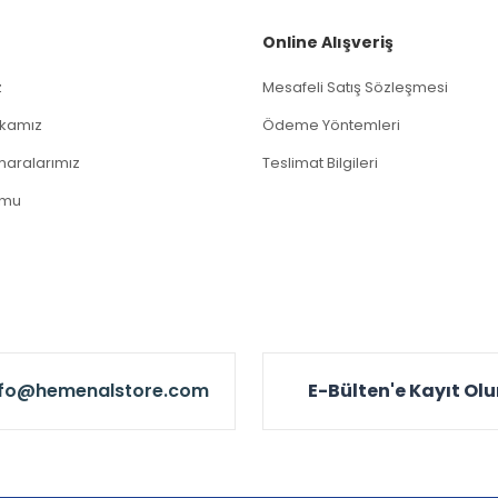
Gönder
Online Alışveriş
z
Mesafeli Satış Sözleşmesi
tikamız
Ödeme Yöntemleri
aralarımız
Teslimat Bilgileri
rmu
nfo@hemenalstore.com
E-Bülten'e Kayıt Ol