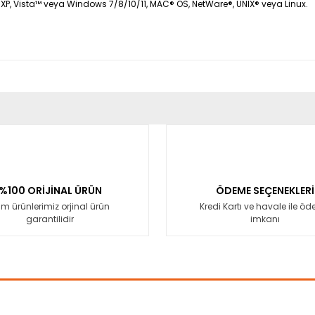
 XP, Vista™ veya Windows 7/8/10/11, MAC® OS, NetWare®, UNIX® veya Linux.
er konularda yetersiz gördüğünüz noktaları öneri formunu kullanarak tara
Bu ürüne ilk yorumu siz yapın!
Yorum Yaz
%100 ORİJİNAL ÜRÜN
ÖDEME SEÇENEKLERİ
m ürünlerimiz orjinal ürün
Kredi Kartı ve havale ile ö
garantilidir
imkanı