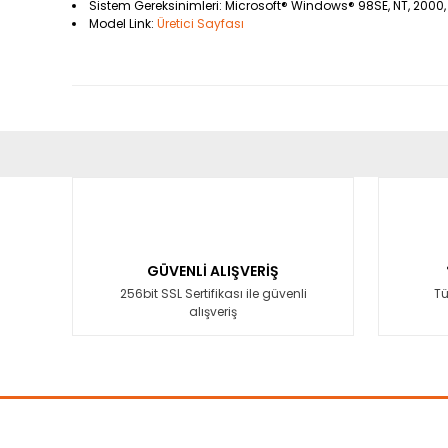
Sistem Gereksinimleri: Microsoft® Windows® 98SE, NT, 2000,
Model Link:
Üretici Sayfası
Bu ürünün fiyat bilgisi, resim, ürün açıklamalarında ve diğ
Görüş ve önerileriniz için teşekkür ederiz.
Ürün resmi kalitesiz, bozuk veya görüntülenemiyor.
Ürün açıklamasında eksik bilgiler bulunuyor.
GÜVENLİ ALIŞVERİŞ
Ürün bilgilerinde hatalar bulunuyor.
256bit SSL Sertifikası ile güvenli
Tü
alışveriş
Ürün fiyatı diğer sitelerden daha pahalı.
Bu ürüne benzer farklı alternatifler olmalı.