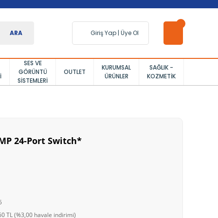
ARA
Giriş Yap
|
Üye Ol
SES VE
KURUMSAL
SAĞLIK -
GÖRÜNTÜ
OUTLET
I
ÜRÜNLER
KOZMETIK
SISTEMLERI
MP 24-Port Switch*
5
0 TL (%3,00 havale indirimi)