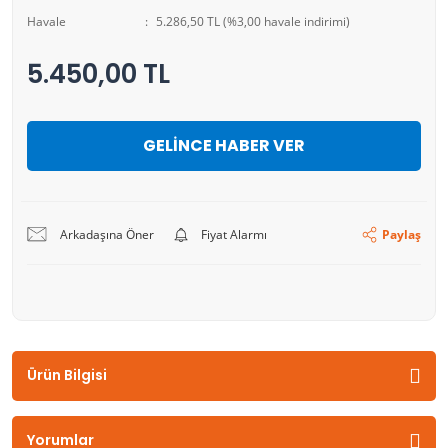
Havale
5.286,50 TL (%3,00 havale indirimi)
5.450,00 TL
GELİNCE HABER VER
Arkadaşına Öner
Fiyat Alarmı
Paylaş
Ürün Bilgisi
Yorumlar