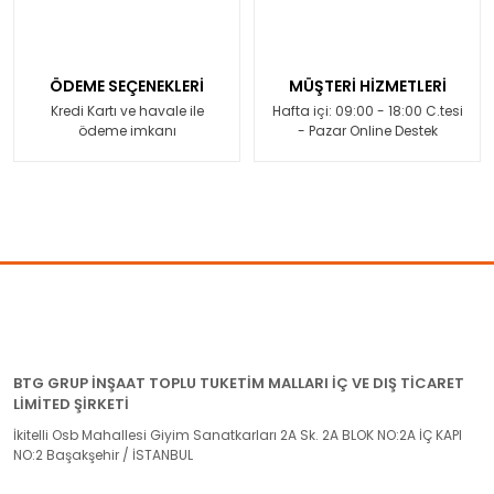
ÖDEME SEÇENEKLERİ
MÜŞTERİ HİZMETLERİ
Kredi Kartı ve havale ile
Hafta içi: 09:00 - 18:00 C.tesi
ödeme imkanı
- Pazar Online Destek
BTG GRUP İNŞAAT TOPLU TUKETİM MALLARI İÇ VE DIŞ TİCARET
LİMİTED ŞİRKETİ
İkitelli Osb Mahallesi Giyim Sanatkarları 2A Sk. 2A BLOK NO:2A İÇ KAPI
NO:2 Başakşehir / İSTANBUL