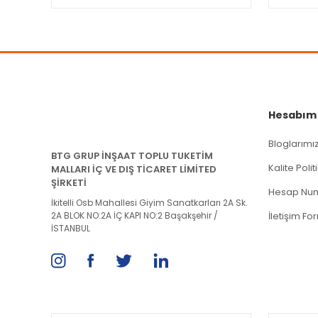
Bu ürüne benzer farklı alternatifler olmalı.
Hesabım
Bloglarımı
BTG GRUP İNŞAAT TOPLU TUKETİM
Kalite Poli
MALLARI İÇ VE DIŞ TİCARET LİMİTED
ŞİRKETİ
Hesap Num
İkitelli Osb Mahallesi Giyim Sanatkarları 2A Sk.
2A BLOK NO:2A İÇ KAPI NO:2 Başakşehir /
İletişim Fo
İSTANBUL