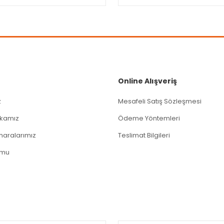
Gönder
Online Alışveriş
z
Mesafeli Satış Sözleşmesi
tikamız
Ödeme Yöntemleri
aralarımız
Teslimat Bilgileri
rmu