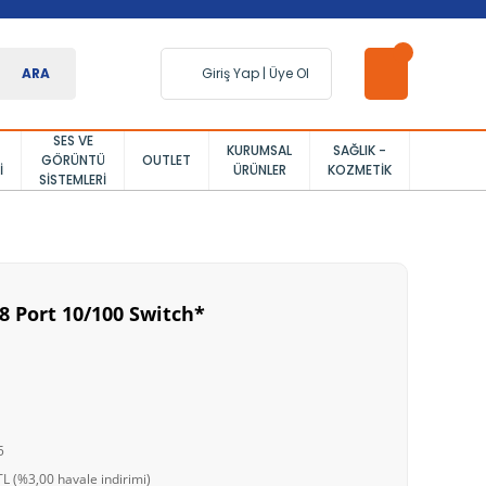
ARA
Giriş Yap
|
Üye Ol
SES VE
KURUMSAL
SAĞLIK -
GÖRÜNTÜ
OUTLET
I
ÜRÜNLER
KOZMETIK
SISTEMLERI
8 Port 10/100 Switch*
5
L (%3,00 havale indirimi)