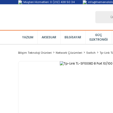
Müşteri Hizmetleri: 0 (212) 438 50 34
info@hemenalst
GÜÇ
YAZILIM
AKSESUAR
BILGISAYAR
ELEKTRONIĞI
Bilişim Teknoloji Ürünleri
Network Çözümleri
Switch
Tp-Link T