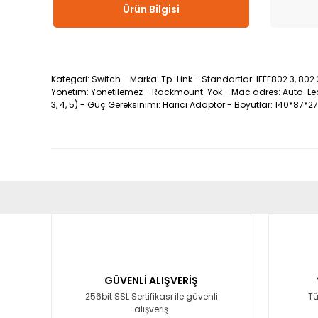
Ürün Bilgisi
Kategori: Switch - Marka: Tp-Link - Standartlar: IEEE802.3, 802.3u
Yönetim: Yönetilemez - Rackmount: Yok - Mac adres: Auto-Learn
3, 4, 5) - Güç Gereksinimi: Harici Adaptör - Boyutlar: 140*87*
Bu ürünün fiyat bilgisi, resim, ürün açıklamalarında ve diğ
Görüş ve önerileriniz için teşekkür ederiz.
Ürün resmi kalitesiz, bozuk veya görüntülenemiyor.
Ürün açıklamasında eksik bilgiler bulunuyor.
GÜVENLİ ALIŞVERİŞ
Ürün bilgilerinde hatalar bulunuyor.
256bit SSL Sertifikası ile güvenli
Tü
alışveriş
Ürün fiyatı diğer sitelerden daha pahalı.