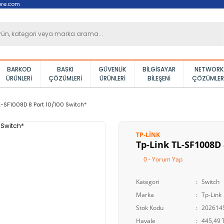
ore.com
BARKOD
BASKI
GÜVENLIK
BILGISAYAR
NETWORK
ÜRÜNLERI
ÇÖZÜMLERI
ÜRÜNLERI
BILEŞENI
ÇÖZÜMLER
L-SF1008D 8 Port 10/100 Switch*
TP-LINK
Tp-Link TL-SF1008D 
0 - Yorum Yap
Kategori
Switch
Marka
Tp-Link
Stok Kodu
202614
Havale
445,49 T