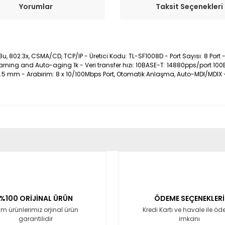
Yorumlar
Taksit Seçenekleri
, 802.3x, CSMA/CD, TCP/IP - Üretici Kodu: TL-SF1008D - Port Sayısı: 8 Port - V
ing and Auto-aging 1k - Veri transfer hızı: 10BASE-T: 14880pps/port 100BA
27.5 mm - Arabirim: 8 x 10/100Mbps Port, Otomatik Anlaşma, Auto-MDI/MDIX - 
er konularda yetersiz gördüğünüz noktaları öneri formunu kullanarak tara
Bu ürüne ilk yorumu siz yapın!
Yorum Yaz
%100 ORİJİNAL ÜRÜN
ÖDEME SEÇENEKLERİ
m ürünlerimiz orjinal ürün
Kredi Kartı ve havale ile ö
garantilidir
imkanı