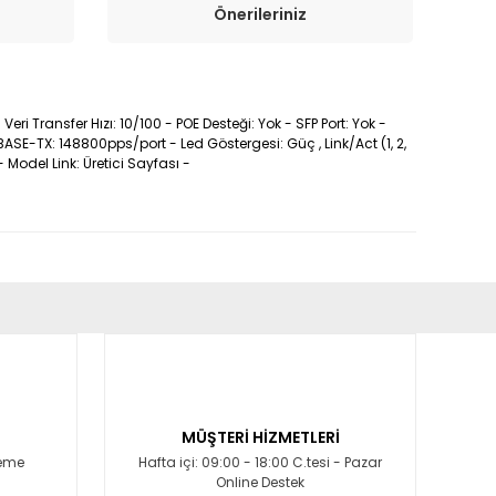
Önerileriniz
eri Transfer Hızı: 10/100 - POE Desteği: Yok - SFP Port: Yok -
SE-TX: 148800pps/port - Led Göstergesi: Güç , Link/Act (1, 2,
Model Link: Üretici Sayfası -
fımıza iletebilirsiniz.
MÜŞTERİ HİZMETLERİ
deme
Hafta içi: 09:00 - 18:00 C.tesi - Pazar
Online Destek