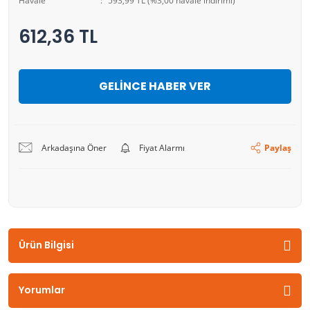
Havale
593,99 TL (%3,00 havale indirimi)
612,36 TL
GELİNCE HABER VER
Arkadaşına Öner
Fiyat Alarmı
Paylaş
Ürün Bilgisi
Yorumlar