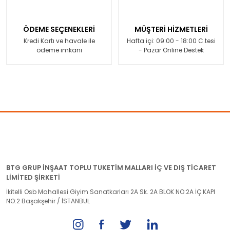
ÖDEME SEÇENEKLERİ
MÜŞTERİ HİZMETLERİ
Kredi Kartı ve havale ile
Hafta içi: 09:00 - 18:00 C.tesi
ödeme imkanı
- Pazar Online Destek
BTG GRUP İNŞAAT TOPLU TUKETİM MALLARI İÇ VE DIŞ TİCARET
LİMİTED ŞİRKETİ
İkitelli Osb Mahallesi Giyim Sanatkarları 2A Sk. 2A BLOK NO:2A İÇ KAPI
NO:2 Başakşehir / İSTANBUL