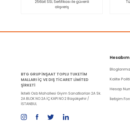
256bit SSL Sertifikası ile güvenli
Tü
alışveriş
Ürün fiyatı diğer sitelerden daha pahalı.
Bu ürüne benzer farklı alternatifler olmalı.
Hesabım
Bloglarımı
BTG GRUP İNŞAAT TOPLU TUKETİM
Kalite Poli
MALLARI İÇ VE DIŞ TİCARET LİMİTED
ŞİRKETİ
Hesap Num
İkitelli Osb Mahallesi Giyim Sanatkarları 2A Sk.
2A BLOK NO:2A İÇ KAPI NO:2 Başakşehir /
İletişim Fo
İSTANBUL