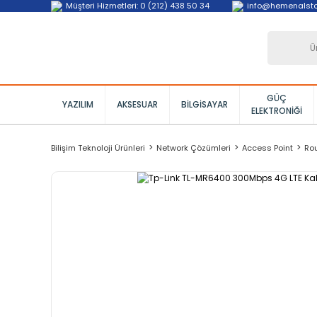
Müşteri Hizmetleri: 0 (212) 438 50 34
info@hemenalst
GÜÇ
YAZILIM
AKSESUAR
BILGISAYAR
ELEKTRONIĞI
Bilişim Teknoloji Ürünleri
Network Çözümleri
Access Point
Rou