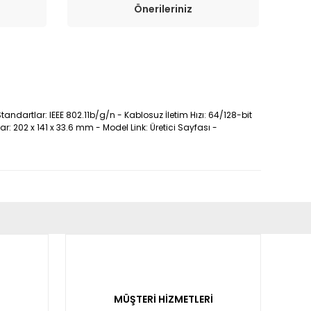
Önerileriniz
ndartlar: IEEE 802.11b/g/n - Kablosuz İletim Hızı: 64/128-bit
: 202 x 141 x 33.6 mm - Model Link: Üretici Sayfası -
fımıza iletebilirsiniz.
MÜŞTERİ HİZMETLERİ