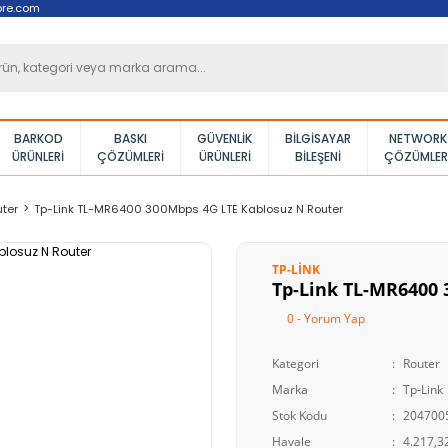
ore.com
BARKOD
BASKI
GÜVENLIK
BILGISAYAR
NETWORK
ÜRÜNLERI
ÇÖZÜMLERI
ÜRÜNLERI
BILEŞENI
ÇÖZÜMLER
ter
Tp-Link TL-MR6400 300Mbps 4G LTE Kablosuz N Router
TP-LINK
Tp-Link TL-MR6400 
0 - Yorum Yap
Kategori
Router
Marka
Tp-Link
Stok Kodu
204700
Havale
4.217,32