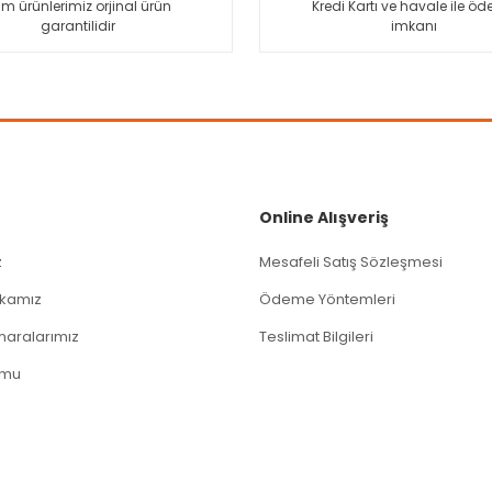
m ürünlerimiz orjinal ürün
Kredi Kartı ve havale ile ö
garantilidir
imkanı
Gönder
Online Alışveriş
z
Mesafeli Satış Sözleşmesi
tikamız
Ödeme Yöntemleri
aralarımız
Teslimat Bilgileri
rmu