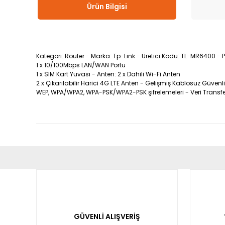
Ürün Bilgisi
Kategori: Router - Marka: Tp-Link - Üretici Kodu: TL-MR6400 - P
1 x 10/100Mbps LAN/WAN Portu
1 x SIM Kart Yuvası - Anten: 2 x Dahili Wi-Fi Anten
2 x Çıkarılabilir Harici 4G LTE Anten - Gelişmiş Kablosuz Güven
WEP, WPA/WPA2, WPA-PSK/WPA2-PSK şifrelemeleri - Veri Transfer 
Bu ürünün fiyat bilgisi, resim, ürün açıklamalarında ve diğ
Görüş ve önerileriniz için teşekkür ederiz.
Ürün resmi kalitesiz, bozuk veya görüntülenemiyor.
Ürün açıklamasında eksik bilgiler bulunuyor.
GÜVENLİ ALIŞVERİŞ
Ürün bilgilerinde hatalar bulunuyor.