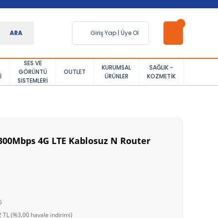
ARA
Giriş Yap
|
Üye Ol
SES VE
KURUMSAL
SAĞLIK -
GÖRÜNTÜ
OUTLET
I
ÜRÜNLER
KOZMETIK
SISTEMLERI
300Mbps 4G LTE Kablosuz N Router
5
 TL (%3,00 havale indirimi)