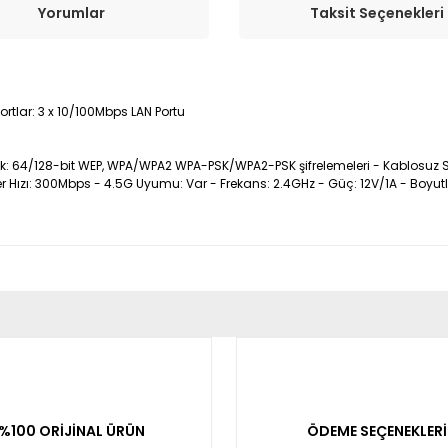
Yorumlar
Taksit Seçenekleri
ortlar: 3 x 10/100Mbps LAN Portu
lik: 64/128-bit WEP, WPA/WPA2 WPA-PSK/WPA2-PSK şifrelemeleri - Kablosuz Sta
Hızı: 300Mbps - 4.5G Uyumu: Var - Frekans: 2.4GHz - Güç: 12V/1A - Boyutlar
er konularda yetersiz gördüğünüz noktaları öneri formunu kullanarak tara
Bu ürüne ilk yorumu siz yapın!
Yorum Yaz
%100 ORİJİNAL ÜRÜN
ÖDEME SEÇENEKLERİ