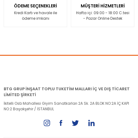
ÖDEME SEÇENEKLERİ
MÜŞTERİ HİZMETLERİ
Kredi Kartı ve havale ile
Hafta içi: 09:00 - 18:00 C.tesi
ödeme imkanı
- Pazar Online Destek
BTG GRUP İNŞAAT TOPLU TUKETİM MALLARI İÇ VE DIŞ TİCARET
LİMİTED ŞİRKETİ
İkitelli Osb Mahallesi Giyim Sanatkarları 2A Sk. 2A BLOK NO:2A İÇ KAPI
NO:2 Başakşehir / İSTANBUL