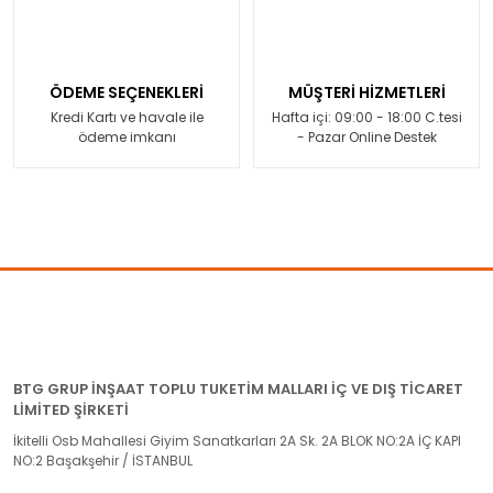
ÖDEME SEÇENEKLERİ
MÜŞTERİ HİZMETLERİ
Kredi Kartı ve havale ile
Hafta içi: 09:00 - 18:00 C.tesi
ödeme imkanı
- Pazar Online Destek
BTG GRUP İNŞAAT TOPLU TUKETİM MALLARI İÇ VE DIŞ TİCARET
LİMİTED ŞİRKETİ
İkitelli Osb Mahallesi Giyim Sanatkarları 2A Sk. 2A BLOK NO:2A İÇ KAPI
NO:2 Başakşehir / İSTANBUL