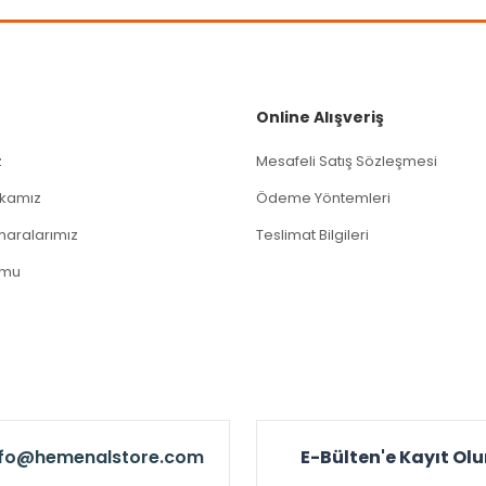
Gönder
Online Alışveriş
z
Mesafeli Satış Sözleşmesi
tikamız
Ödeme Yöntemleri
aralarımız
Teslimat Bilgileri
rmu
nfo@hemenalstore.com
E-Bülten'e Kayıt Ol