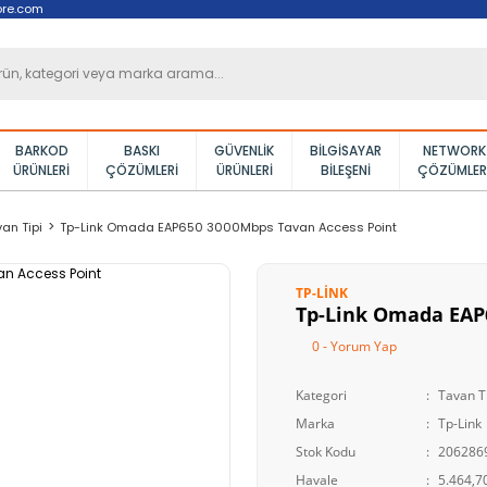
ore.com
BARKOD
BASKI
GÜVENLIK
BILGISAYAR
NETWORK
ÜRÜNLERI
ÇÖZÜMLERI
ÜRÜNLERI
BILEŞENI
ÇÖZÜMLER
an Tipi
Tp-Link Omada EAP650 3000Mbps Tavan Access Point
TP-LINK
Tp-Link Omada EAP
0 - Yorum Yap
Kategori
Tavan T
Marka
Tp-Link
Stok Kodu
206286
Havale
5.464,70