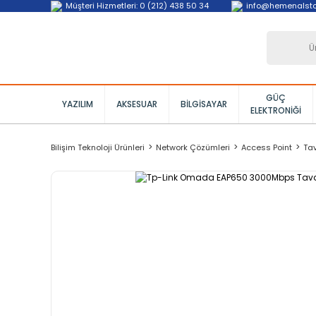
Müşteri Hizmetleri: 0 (212) 438 50 34
info@hemenalst
GÜÇ
YAZILIM
AKSESUAR
BILGISAYAR
ELEKTRONIĞI
Bilişim Teknoloji Ürünleri
Network Çözümleri
Access Point
Tav