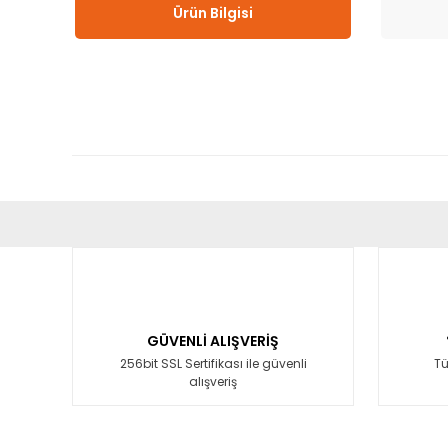
Ürün Bilgisi
Bu ürünün fiyat bilgisi, resim, ürün açıklamalarında ve diğ
Görüş ve önerileriniz için teşekkür ederiz.
Ürün resmi kalitesiz, bozuk veya görüntülenemiyor.
Ürün açıklamasında eksik bilgiler bulunuyor.
GÜVENLİ ALIŞVERİŞ
Ürün bilgilerinde hatalar bulunuyor.
256bit SSL Sertifikası ile güvenli
Tü
alışveriş
Ürün fiyatı diğer sitelerden daha pahalı.
Bu ürüne benzer farklı alternatifler olmalı.