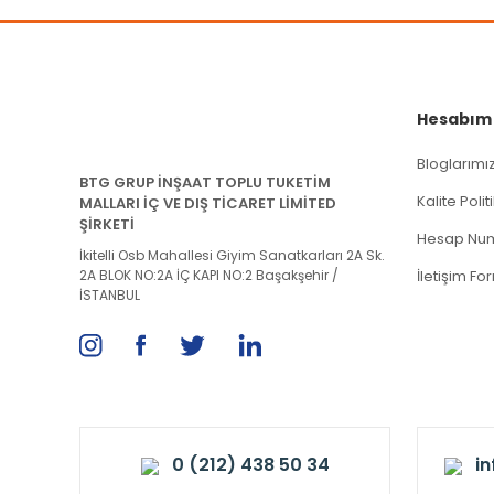
Hesabım
Bloglarımı
BTG GRUP İNŞAAT TOPLU TUKETİM
Kalite Poli
MALLARI İÇ VE DIŞ TİCARET LİMİTED
ŞİRKETİ
Hesap Num
İkitelli Osb Mahallesi Giyim Sanatkarları 2A Sk.
2A BLOK NO:2A İÇ KAPI NO:2 Başakşehir /
İletişim Fo
İSTANBUL
0 (212) 438 50 34
i