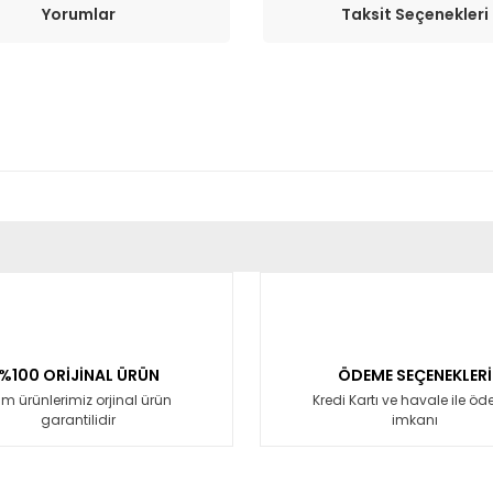
Yorumlar
Taksit Seçenekleri
er konularda yetersiz gördüğünüz noktaları öneri formunu kullanarak tara
Bu ürüne ilk yorumu siz yapın!
Yorum Yaz
%100 ORİJİNAL ÜRÜN
ÖDEME SEÇENEKLERİ
m ürünlerimiz orjinal ürün
Kredi Kartı ve havale ile ö
garantilidir
imkanı