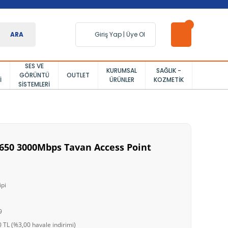
ARA
Giriş Yap
|
Üye Ol
SES VE
KURUMSAL
SAĞLIK -
GÖRÜNTÜ
OUTLET
I
ÜRÜNLER
KOZMETIK
SISTEMLERI
650 3000Mbps Tavan Access Point
ipi
9
 TL (%3,00 havale indirimi)