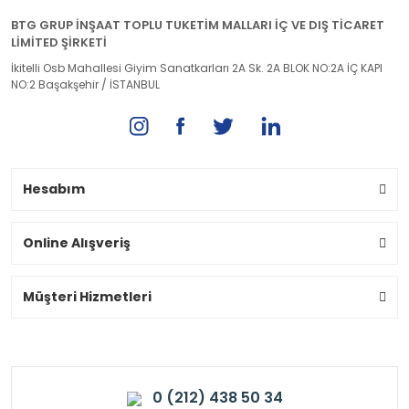
BTG GRUP İNŞAAT TOPLU TUKETİM MALLARI İÇ VE DIŞ TİCARET
LİMİTED ŞİRKETİ
İkitelli Osb Mahallesi Giyim Sanatkarları 2A Sk. 2A BLOK NO:2A İÇ KAPI
NO:2 Başakşehir / İSTANBUL
Hesabım
Online Alışveriş
Müşteri Hizmetleri
0 (212) 438 50 34