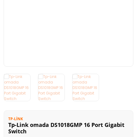
Kart Okuyucu
FireWall
Taşınabilir Harddisk
Stand
Optik Sürücü
Oyuncu Ürünleri
TP-LINK
Tp-Link omada DS1018GMP 16 Port Gigabit
Switch