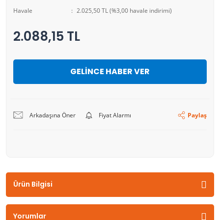
Havale
2.025,50 TL (%3,00 havale indirimi)
2.088,15 TL
GELİNCE HABER VER
Arkadaşına Öner
Fiyat Alarmı
Paylaş
Ürün Bilgisi
Yorumlar