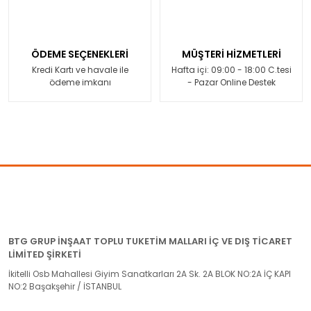
ÖDEME SEÇENEKLERİ
MÜŞTERİ HİZMETLERİ
Kredi Kartı ve havale ile
Hafta içi: 09:00 - 18:00 C.tesi
ödeme imkanı
- Pazar Online Destek
BTG GRUP İNŞAAT TOPLU TUKETİM MALLARI İÇ VE DIŞ TİCARET
LİMİTED ŞİRKETİ
İkitelli Osb Mahallesi Giyim Sanatkarları 2A Sk. 2A BLOK NO:2A İÇ KAPI
NO:2 Başakşehir / İSTANBUL