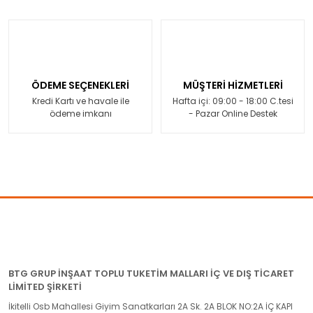
ÖDEME SEÇENEKLERİ
MÜŞTERİ HİZMETLERİ
Kredi Kartı ve havale ile
Hafta içi: 09:00 - 18:00 C.tesi
ödeme imkanı
- Pazar Online Destek
BTG GRUP İNŞAAT TOPLU TUKETİM MALLARI İÇ VE DIŞ TİCARET
LİMİTED ŞİRKETİ
İkitelli Osb Mahallesi Giyim Sanatkarları 2A Sk. 2A BLOK NO:2A İÇ KAPI