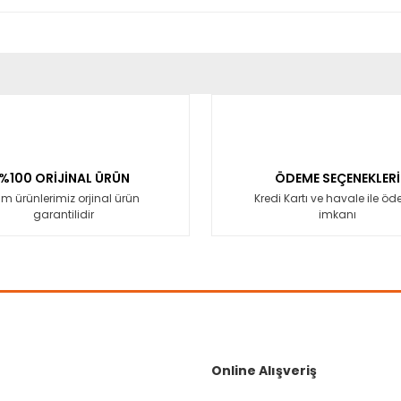
er konularda yetersiz gördüğünüz noktaları öneri formunu kullanarak tara
Bu ürüne ilk yorumu siz yapın!
Yorum Yaz
%100 ORİJİNAL ÜRÜN
ÖDEME SEÇENEKLERİ
m ürünlerimiz orjinal ürün
Kredi Kartı ve havale ile ö
garantilidir
imkanı
Gönder
Online Alışveriş