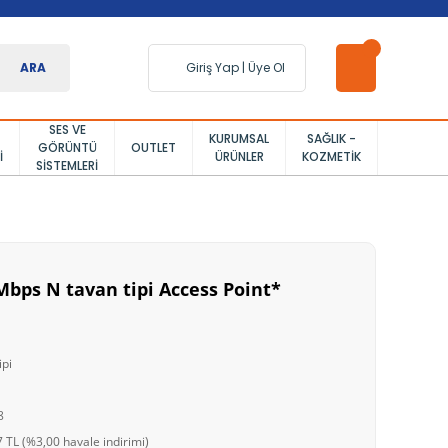
ARA
Giriş Yap
|
Üye Ol
SES VE
KURUMSAL
SAĞLIK -
GÖRÜNTÜ
OUTLET
I
ÜRÜNLER
KOZMETIK
SISTEMLERI
Mbps N tavan tipi Access Point*
ipi
8
 TL (%3,00 havale indirimi)