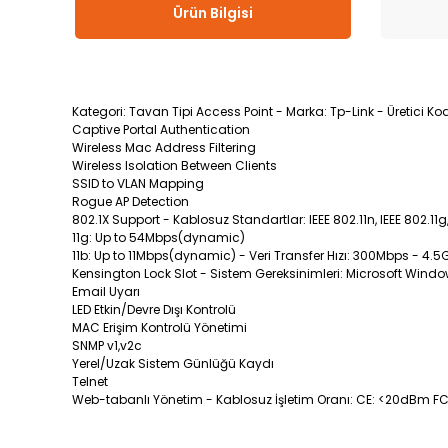
Ürün Bilgisi
Kategori: Tavan Tipi Access Point - Marka: Tp-Link - Üretici Kod
Captive Portal Authentication
Wireless Mac Address Filtering
Wireless Isolation Between Clients
SSID to VLAN Mapping
Rogue AP Detection
802.1X Support - Kablosuz Standartlar: IEEE 802.11n, IEEE 802.11g
11g: Up to 54Mbps(dynamic)
11b: Up to 11Mbps(dynamic) - Veri Transfer Hızı: 300Mbps - 4.
Kensington Lock Slot - Sistem Gereksinimleri: Microsoft Windo
Email Uyarı
LED Etkin/Devre Dışı Kontrolü
MAC Erişim Kontrolü Yönetimi
SNMP v1,v2c
Yerel/Uzak Sistem Günlüğü Kaydı
Telnet
Web-tabanlı Yönetim - Kablosuz İşletim Oranı: CE: <20dBm F