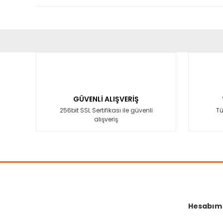
Bu ürünün fiyat bilgisi, resim, ürün açıklamalarında ve diğ
Görüş ve önerileriniz için teşekkür ederiz.
Ürün resmi kalitesiz, bozuk veya görüntülenemiyor.
Ürün açıklamasında eksik bilgiler bulunuyor.
GÜVENLİ ALIŞVERİŞ
Ürün bilgilerinde hatalar bulunuyor.
256bit SSL Sertifikası ile güvenli
Tü
alışveriş
Ürün fiyatı diğer sitelerden daha pahalı.
Bu ürüne benzer farklı alternatifler olmalı.
Hesabım