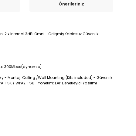
Önerileriniz
ten: 2 x Internal 3dBi Omni - Gelişmiş Kablosuz Güvenlik:
: Up to 300Mbps(dynamic)
y - Montaj: Ceiling /Wall Mounting (Kits included) - Güvenlik:
PA-PSK / WPA2-PSK - Yönetim: EAP Denetleyici Yazılımı