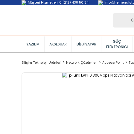
Müşteri Hizmetleri: 0 (212) 438 50 34
info@hemenalst
GÜÇ
YAZILIM
AKSESUAR
BILGISAYAR
ELEKTRONIĞI
Bilişim Teknoloji Ürünleri
Network Çözümleri
Access Point
Tav