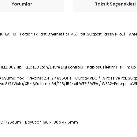
Yorumlar
Taksit Seçenekleri
u: EAP110 - Portlar: 1 x Fast Ethernet (RJ-45) Port(Support Passive PoE) - An
, IEEE 802.11b - LED: LED Etkin/Devre Dışı Kontrolü - Kablosuz İletim Hızı: 11n
5G Uyumu: Yok - Frekans: 2.4-2.4835GHz - Güç: 24VDC / 1A Passive PoE Suppl
ws 8/7/Vista/XP - Şifreleme: 64/128/152-bit WEP / WPA / WPA2-Enterprise,W
CC: <26dBm - Boyutlar: 180 x 180 x 47.5mm