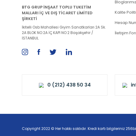
Bloglarımı
BTG GRUP İNŞAAT TOPLU TUKETİM
Kalite Poli
MALLARI İÇ VE DIŞ TİCARET LİMİTED
ŞİRKETİ
Hesap Num
İkitelli Osb Mahallesi Giyim Sanatkarları 2A Sk.
2A BLOK NO:2A İÇ KAPI NO:2 Başakşehir /
İletişim Fo
İSTANBUL
0 (212) 438 50 34
i
Copyright 2022 © Her hakkı saklıdır. Kredi kartı bilgileriniz 256bi