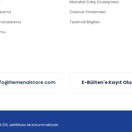
z
Mesafeli Satış Sözleşmesi
tikamız
Ödeme Yöntemleri
aralarımız
Teslimat Bilgileri
rmu
nfo@hemenalstore.com
E-Bülten'e Kayıt Ol
t SSL sertifikası ile korunmaktadır.