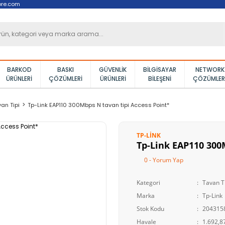
ore.com
BARKOD
BASKI
GÜVENLIK
BILGISAYAR
NETWORK
ÜRÜNLERI
ÇÖZÜMLERI
ÜRÜNLERI
BILEŞENI
ÇÖZÜMLER
an Tipi
Tp-Link EAP110 300Mbps N tavan tipi Access Point*
TP-LINK
Tp-Link EAP110 300
0 - Yorum Yap
Kategori
Tavan T
Marka
Tp-Link
Stok Kodu
204315
Havale
1.692,87