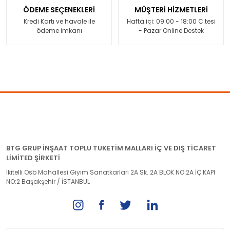
ÖDEME SEÇENEKLERİ
MÜŞTERİ HİZMETLERİ
Kredi Kartı ve havale ile
Hafta içi: 09:00 - 18:00 C.tesi
ödeme imkanı
- Pazar Online Destek
BTG GRUP İNŞAAT TOPLU TUKETİM MALLARI İÇ VE DIŞ TİCARET
LİMİTED ŞİRKETİ
İkitelli Osb Mahallesi Giyim Sanatkarları 2A Sk. 2A BLOK NO:2A İÇ KAPI
NO:2 Başakşehir / İSTANBUL