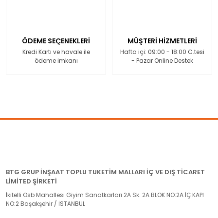
ÖDEME SEÇENEKLERİ
MÜŞTERİ HİZMETLERİ
Kredi Kartı ve havale ile
Hafta içi: 09:00 - 18:00 C.tesi
ödeme imkanı
- Pazar Online Destek
BTG GRUP İNŞAAT TOPLU TUKETİM MALLARI İÇ VE DIŞ TİCARET
LİMİTED ŞİRKETİ
İkitelli Osb Mahallesi Giyim Sanatkarları 2A Sk. 2A BLOK NO:2A İÇ KAPI
NO:2 Başakşehir / İSTANBUL