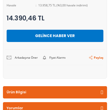
Havale
13.958,75 TL (%3,00 havale indirimi)
14.390,46 TL
GELİNCE HABER VER
Arkadaşına Öner
Fiyat Alarmı
Paylaş
Ürün Bilgisi
Yorumlar