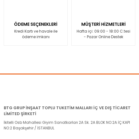
ÖDEME SEÇENEKLERİ
MÜŞTERİ HİZMETLERİ
Kredi Kartı ve havale ile
Hafta içi: 09:00 - 18:00 C.tesi
ödeme imkanı
- Pazar Online Destek
BTG GRUP İNŞAAT TOPLU TUKETİM MALLARI İÇ VE DIŞ TİCARET
LİMİTED ŞİRKETİ
İkitelli Osb Mahallesi Giyim Sanatkarları 2A Sk. 2A BLOK NO:2A İÇ KAPI
NO:2 Başakşehir / İSTANBUL