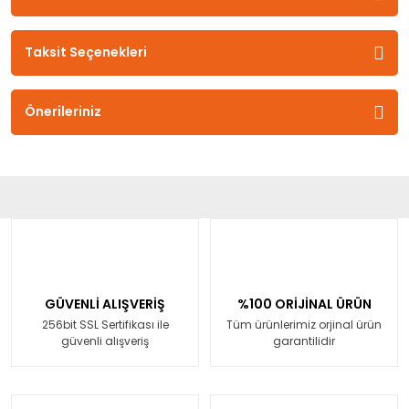
Taksit Seçenekleri
Önerileriniz
GÜVENLİ ALIŞVERİŞ
%100 ORİJİNAL ÜRÜN
256bit SSL Sertifikası ile
Tüm ürünlerimiz orjinal ürün
güvenli alışveriş
garantilidir