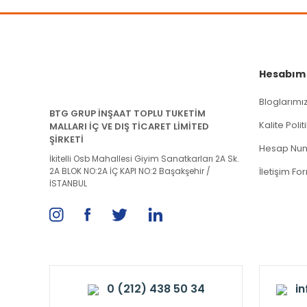
Hesabım
Bloglarımı
BTG GRUP İNŞAAT TOPLU TUKETİM
Kalite Poli
MALLARI İÇ VE DIŞ TİCARET LİMİTED
ŞİRKETİ
Hesap Num
İkitelli Osb Mahallesi Giyim Sanatkarları 2A Sk.
2A BLOK NO:2A İÇ KAPI NO:2 Başakşehir /
İletişim Fo
İSTANBUL
0 (212) 438 50 34
i