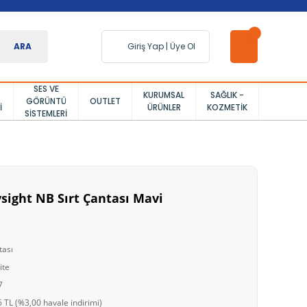
ARA
Giriş Yap
|
Üye Ol
SES VE
KURUMSAL
SAĞLIK -
GÖRÜNTÜ
OUTLET
I
ÜRÜNLER
KOZMETIK
SISTEMLERI
sight NB Sırt Çantası Mavi
tası
ite
7
 TL (%3,00 havale indirimi)