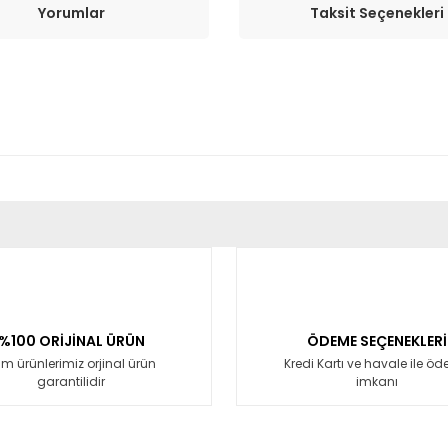
Yorumlar
Taksit Seçenekleri
er konularda yetersiz gördüğünüz noktaları öneri formunu kullanarak tara
Bu ürüne ilk yorumu siz yapın!
Yorum Yaz
%100 ORİJİNAL ÜRÜN
ÖDEME SEÇENEKLERİ
m ürünlerimiz orjinal ürün
Kredi Kartı ve havale ile ö
garantilidir
imkanı