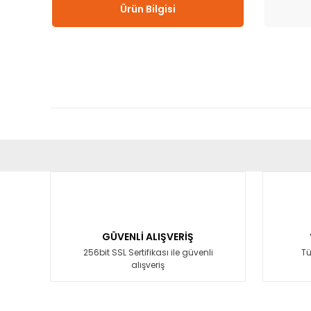
Ürün Bilgisi
Bu ürünün fiyat bilgisi, resim, ürün açıklamalarında ve diğ
Görüş ve önerileriniz için teşekkür ederiz.
Ürün resmi kalitesiz, bozuk veya görüntülenemiyor.
Ürün açıklamasında eksik bilgiler bulunuyor.
GÜVENLİ ALIŞVERİŞ
Ürün bilgilerinde hatalar bulunuyor.
256bit SSL Sertifikası ile güvenli
Tü
alışveriş
Ürün fiyatı diğer sitelerden daha pahalı.
Bu ürüne benzer farklı alternatifler olmalı.