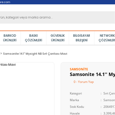
ore.com
BARKOD
BASKI
GÜVENLIK
BILGISAYAR
NETWORK
ÜRÜNLERI
ÇÖZÜMLERI
ÜRÜNLERI
BILEŞENI
ÇÖZÜMLER
Samsonite 14.1'' Mysight NB Sırt Çantası Mavi
SAMSONITE
Samsonite 14.1'' My
0 - Yorum Yap
Kategori
Sırt Çan
Marka
Samson
Stok Kodu
206491
Havale
3.399,46