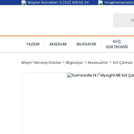
Müşteri Hizmetleri: 0 (212) 438 50 34
info@hemenalst
GÜÇ
YAZILIM
AKSESUAR
BILGISAYAR
ELEKTRONIĞI
Bilişim Teknoloji Ürünleri
Bilgisayar
Aksesuarlar
Sırt Çantası