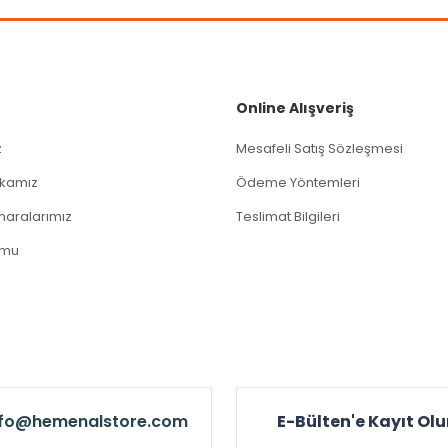
Gönder
Online Alışveriş
z
Mesafeli Satış Sözleşmesi
tikamız
Ödeme Yöntemleri
aralarımız
Teslimat Bilgileri
rmu
nfo@hemenalstore.com
E-Bülten'e Kayıt Ol