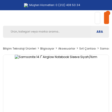
Müşteri Hizmetleri: 0 (212) 438 50 34
ARA
Bilişim Teknoloji Ürünleri
Bilgisayar
Aksesuarlar
Sırt Çantası
Samsonit