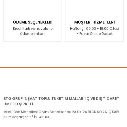
ÖDEME SEÇENEKLERİ
MÜŞTERİ HİZMETLERİ
Kredi Kartı ve havale ile
Hafta içi: 09:00 - 18:00 C.tesi
ödeme imkanı
- Pazar Online Destek
BTG GRUP İNŞAAT TOPLU TUKETİM MALLARI İÇ VE DIŞ TİCARET
LİMİTED ŞİRKETİ
İkitelli Osb Mahallesi Giyim Sanatkarları 2A Sk. 2A BLOK NO:2A İÇ KAPI
NO:2 Başakşehir / İSTANBUL