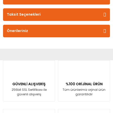
Taksit Seçenekleri
Önerileriniz
GÜVENLİ ALIŞVERİŞ
%100 ORİJİNAL ÜRÜN
256bit SSL Sertifikası ile
Tüm ürünlerimiz orjinal ürün
güvenli alışveriş
garantilidir