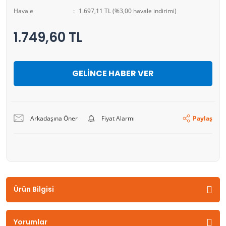
Havale
1.697,11 TL (%3,00 havale indirimi)
1.749,60 TL
GELİNCE HABER VER
Arkadaşına Öner
Fiyat Alarmı
Paylaş
Ürün Bilgisi
Yorumlar