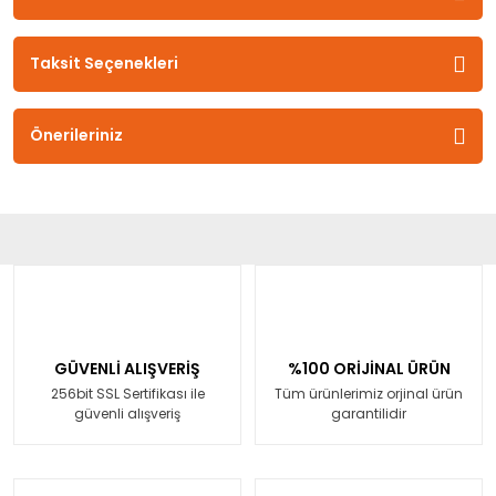
Taksit Seçenekleri
Önerileriniz
GÜVENLİ ALIŞVERİŞ
%100 ORİJİNAL ÜRÜN
256bit SSL Sertifikası ile
Tüm ürünlerimiz orjinal ürün
güvenli alışveriş
garantilidir