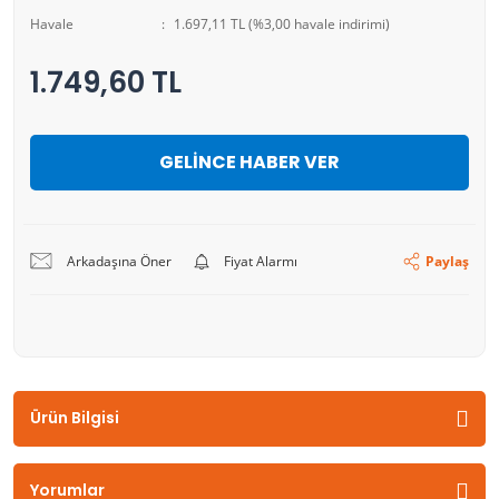
Havale
1.697,11 TL (%3,00 havale indirimi)
1.749,60 TL
GELİNCE HABER VER
Arkadaşına Öner
Fiyat Alarmı
Paylaş
Ürün Bilgisi
Yorumlar