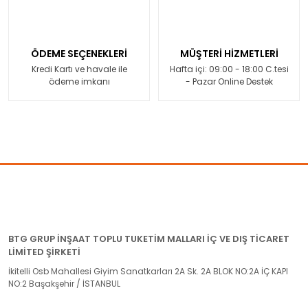
ÖDEME SEÇENEKLERİ
MÜŞTERİ HİZMETLERİ
Kredi Kartı ve havale ile
Hafta içi: 09:00 - 18:00 C.tesi
ödeme imkanı
- Pazar Online Destek
BTG GRUP İNŞAAT TOPLU TUKETİM MALLARI İÇ VE DIŞ TİCARET
LİMİTED ŞİRKETİ
İkitelli Osb Mahallesi Giyim Sanatkarları 2A Sk. 2A BLOK NO:2A İÇ KAPI
NO:2 Başakşehir / İSTANBUL