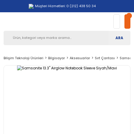
Müşteri Hizmetleri: 0 (212) 438 50 34
ARA
Bilişim Teknoloji Ürünleri
Bilgisayar
Aksesuarlar
Sırt Çantası
Samsonit