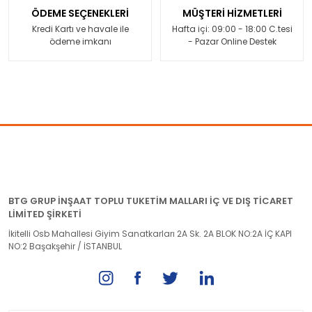
ÖDEME SEÇENEKLERİ
MÜŞTERİ HİZMETLERİ
Kredi Kartı ve havale ile
Hafta içi: 09:00 - 18:00 C.tesi
ödeme imkanı
- Pazar Online Destek
BTG GRUP İNŞAAT TOPLU TUKETİM MALLARI İÇ VE DIŞ TİCARET
LİMİTED ŞİRKETİ
İkitelli Osb Mahallesi Giyim Sanatkarları 2A Sk. 2A BLOK NO:2A İÇ KAPI
NO:2 Başakşehir / İSTANBUL