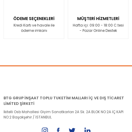
ÖDEME SEÇENEKLERİ
MÜŞTERİ HİZMETLERİ
Kredi Kartı ve havale ile
Hafta içi: 09:00 - 18:00 C.tesi
ödeme imkanı
- Pazar Online Destek
BTG GRUP İNŞAAT TOPLU TUKETİM MALLARI İÇ VE DIŞ TİCARET
LİMİTED ŞİRKETİ
İkitelli Osb Mahallesi Giyim Sanatkarları 2A Sk. 2A BLOK NO:2A İÇ KAPI
NO:2 Başakşehir / İSTANBUL