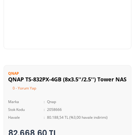
QNAP
QNAP TS-832PX-4GB (8x3.5''/2.5'') Tower NAS
0 - Yorum Yap
Marka
Qnap
Stok Kodu
2058666
Havale
80.188,54 TL (%3,00 havale indirimi)
82.668,60 TL