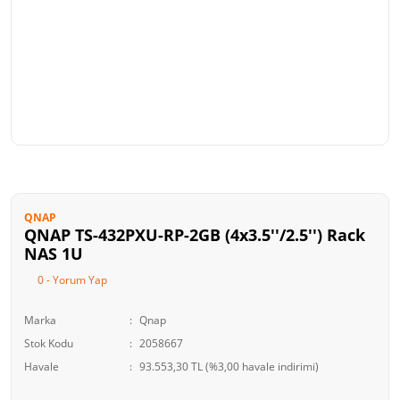
QNAP
QNAP TS-432PXU-RP-2GB (4x3.5''/2.5'') Rack
NAS 1U
0 - Yorum Yap
Marka
Qnap
Stok Kodu
2058667
Havale
93.553,30 TL (%3,00 havale indirimi)