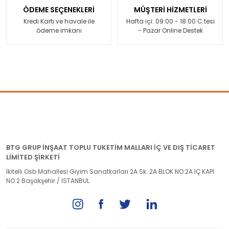
ÖDEME SEÇENEKLERİ
MÜŞTERİ HİZMETLERİ
Kredi Kartı ve havale ile
Hafta içi: 09:00 - 18:00 C.tesi
ödeme imkanı
- Pazar Online Destek
BTG GRUP İNŞAAT TOPLU TUKETİM MALLARI İÇ VE DIŞ TİCARET
LİMİTED ŞİRKETİ
İkitelli Osb Mahallesi Giyim Sanatkarları 2A Sk. 2A BLOK NO:2A İÇ KAPI
NO:2 Başakşehir / İSTANBUL