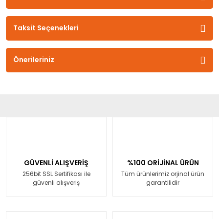
Taksit Seçenekleri
Önerileriniz
GÜVENLİ ALIŞVERİŞ
%100 ORİJİNAL ÜRÜN
256bit SSL Sertifikası ile
Tüm ürünlerimiz orjinal ürün
güvenli alışveriş
garantilidir