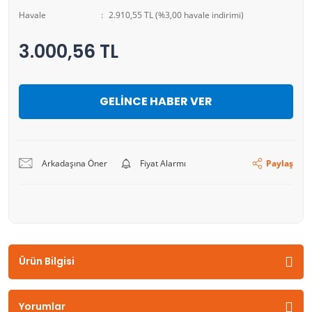
Havale
2.910,55 TL (%3,00 havale indirimi)
3.000,56 TL
GELİNCE HABER VER
Arkadaşına Öner
Fiyat Alarmı
Paylaş
Ürün Bilgisi
Yorumlar