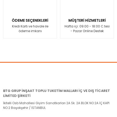
ÖDEME SEÇENEKLERİ
MÜŞTERİ HİZMETLERİ
Kredi Kartı ve havale ile
Hafta içi: 09:00 - 18:00 C.tesi
ödeme imkanı
- Pazar Online Destek
BTG GRUP İNŞAAT TOPLU TUKETİM MALLARI İÇ VE DIŞ TİCARET
LİMİTED ŞİRKETİ
İkitelli Osb Mahallesi Giyim Sanatkarları 2A Sk. 2A BLOK NO:2A İÇ KAPI
NO:2 Başakşehir / İSTANBUL