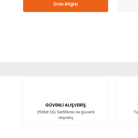
Ürün Bilgisi
Bu ürünün fiyat bilgisi, resim, ürün açıklamalarında ve diğ
Görüş ve önerileriniz için teşekkür ederiz.
Ürün resmi kalitesiz, bozuk veya görüntülenemiyor.
Ürün açıklamasında eksik bilgiler bulunuyor.
GÜVENLİ ALIŞVERİŞ
Ürün bilgilerinde hatalar bulunuyor.
256bit SSL Sertifikası ile güvenli
Tü
alışveriş
Ürün fiyatı diğer sitelerden daha pahalı.
Bu ürüne benzer farklı alternatifler olmalı.