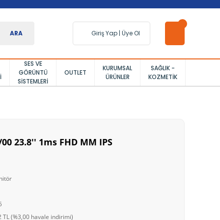
ARA
Giriş Yap
|
Üye Ol
SES VE
KURUMSAL
SAĞLIK -
GÖRÜNTÜ
OUTLET
I
ÜRÜNLER
KOZMETIK
SISTEMLERI
/00 23.8'' 1ms FHD MM IPS
itör
5
 TL (%3,00 havale indirimi)