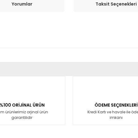
Yorumlar
Taksit Seçenekleri
er konularda yetersiz gördüğünüz noktaları öneri formunu kullanarak tara
Bu ürüne ilk yorumu siz yapın!
Yorum Yaz
%100 ORİJİNAL ÜRÜN
ÖDEME SEÇENEKLERİ
m ürünlerimiz orjinal ürün
Kredi Kartı ve havale ile ö
garantilidir
imkanı