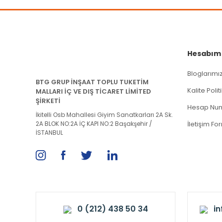
Hesabım
Bloglarımı
BTG GRUP İNŞAAT TOPLU TUKETİM
Kalite Poli
MALLARI İÇ VE DIŞ TİCARET LİMİTED
ŞİRKETİ
Hesap Num
İkitelli Osb Mahallesi Giyim Sanatkarları 2A Sk.
2A BLOK NO:2A İÇ KAPI NO:2 Başakşehir /
İletişim Fo
İSTANBUL
0 (212) 438 50 34
i