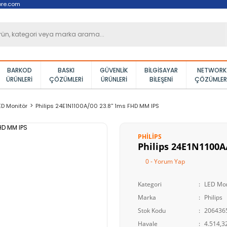
ore.com
BARKOD
BASKI
GÜVENLIK
BILGISAYAR
NETWORK
ÜRÜNLERI
ÇÖZÜMLERI
ÜRÜNLERI
BILEŞENI
ÇÖZÜMLER
ED Monitör
Philips 24E1N1100A/00 23.8'' 1ms FHD MM IPS
PHILIPS
Philips 24E1N1100A
0 - Yorum Yap
Kategori
LED Mon
Marka
Philips
Stok Kodu
206436
Havale
4.514,32