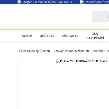
Müşteri Hizmetleri: 0 (212) 438 50 34
info@hemenalst
GÜÇ
YAZILIM
AKSESUAR
BILGISAYAR
ELEKTRONIĞI
Bilişim Teknoloji Ürünleri
Ses ve Görüntü Sistemleri
Monitör
L