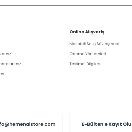
Gönder
Online Alışveriş
z
Mesafeli Satış Sözleşmesi
tikamız
Ödeme Yöntemleri
aralarımız
Teslimat Bilgileri
rmu
nfo@hemenalstore.com
E-Bülten'e Kayıt Ol