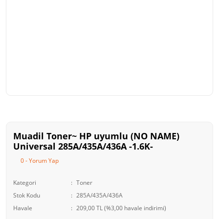
Muadil Toner~ HP uyumlu (NO NAME)
Universal 285A/435A/436A -1.6K-
0 - Yorum Yap
Kategori
Toner
Stok Kodu
285A/435A/436A
Havale
209,00 TL (%3,00 havale indirimi)