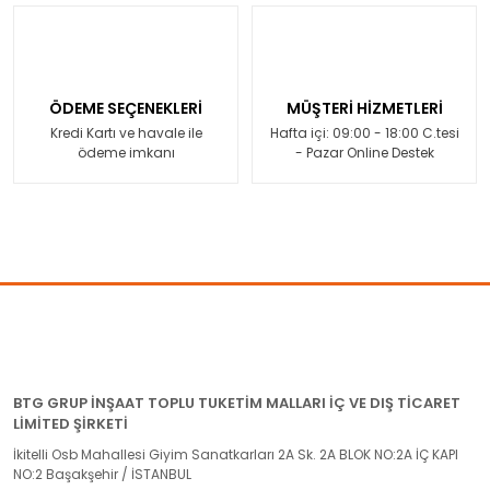
ÖDEME SEÇENEKLERİ
MÜŞTERİ HİZMETLERİ
Kredi Kartı ve havale ile
Hafta içi: 09:00 - 18:00 C.tesi
ödeme imkanı
- Pazar Online Destek
BTG GRUP İNŞAAT TOPLU TUKETİM MALLARI İÇ VE DIŞ TİCARET
LİMİTED ŞİRKETİ
İkitelli Osb Mahallesi Giyim Sanatkarları 2A Sk. 2A BLOK NO:2A İÇ KAPI
NO:2 Başakşehir / İSTANBUL