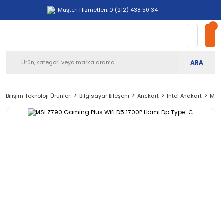
Müşteri Hizmetleri: 0 (212) 438 50 34
ARA
Bilişim Teknoloji Ürünleri
Bilgisayar Bileşeni
Anakart
Intel Anakart
MSI