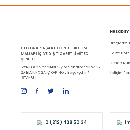
Hesabım
Bloglarımı
BTG GRUP İNŞAAT TOPLU TUKETİM
Kalite Poli
MALLARI İÇ VE DIŞ TİCARET LİMİTED
ŞİRKETİ
Hesap Num
İkitelli Osb Mahallesi Giyim Sanatkarları 2A Sk.
2A BLOK NO:2A İÇ KAPI NO:2 Başakşehir /
İletişim Fo
İSTANBUL
0 (212) 438 50 34
i