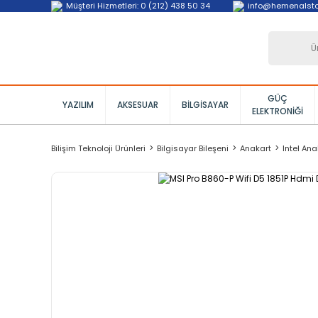
Müşteri Hizmetleri: 0 (212) 438 50 34
info@hemenalst
GÜÇ
YAZILIM
AKSESUAR
BILGISAYAR
ELEKTRONIĞI
Bilişim Teknoloji Ürünleri
Bilgisayar Bileşeni
Anakart
Intel Ana