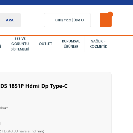
ARA
Giriş Yap
|
Üye Ol
SES VE
KURUMSAL
SAĞLIK -
GÖRÜNTÜ
OUTLET
I
ÜRÜNLER
KOZMETIK
SISTEMLERI
i D5 1851P Hdmi Dp Type-C
akart
1
 TL (%3,00 havale indirimi)