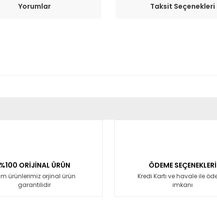
Yorumlar
Taksit Seçenekleri
er konularda yetersiz gördüğünüz noktaları öneri formunu kullanarak tara
Bu ürüne ilk yorumu siz yapın!
Yorum Yaz
%100 ORİJİNAL ÜRÜN
ÖDEME SEÇENEKLERİ
m ürünlerimiz orjinal ürün
Kredi Kartı ve havale ile ö
garantilidir
imkanı