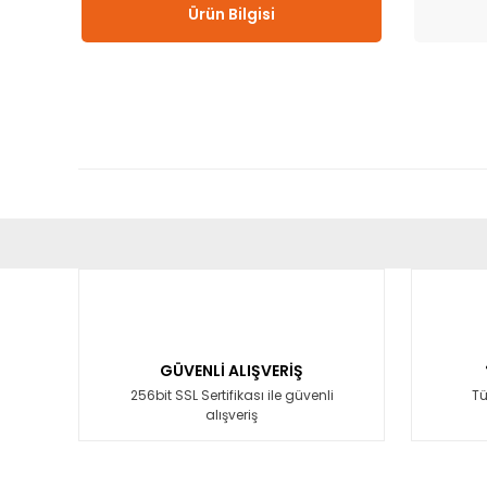
Ürün Bilgisi
Bu ürünün fiyat bilgisi, resim, ürün açıklamalarında ve diğ
Görüş ve önerileriniz için teşekkür ederiz.
Ürün resmi kalitesiz, bozuk veya görüntülenemiyor.
Ürün açıklamasında eksik bilgiler bulunuyor.
GÜVENLİ ALIŞVERİŞ
Ürün bilgilerinde hatalar bulunuyor.
256bit SSL Sertifikası ile güvenli
Tü
alışveriş
Ürün fiyatı diğer sitelerden daha pahalı.
Bu ürüne benzer farklı alternatifler olmalı.