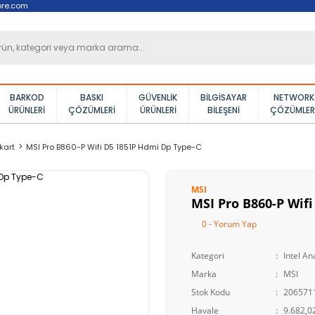
ore.com
BARKOD
BASKI
GÜVENLIK
BILGISAYAR
NETWORK
ÜRÜNLERI
ÇÖZÜMLERI
ÜRÜNLERI
BILEŞENI
ÇÖZÜMLER
kart
MSI Pro B860-P Wifi D5 1851P Hdmi Dp Type-C
MSI
MSI Pro B860-P Wif
0 - Yorum Yap
Kategori
Intel An
Marka
MSI
Stok Kodu
206571
Havale
9.682,02