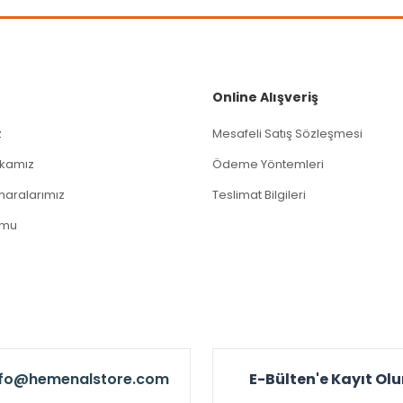
Gönder
Online Alışveriş
z
Mesafeli Satış Sözleşmesi
tikamız
Ödeme Yöntemleri
aralarımız
Teslimat Bilgileri
rmu
nfo@hemenalstore.com
E-Bülten'e Kayıt Ol