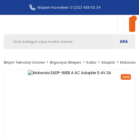
Müşteri Hizmetleri: 0 (212) 438 50 34
ARA
Bilişim Teknoloji Ürünleri
Bilgisayar Bileşeni
Kablo
Adaptör
Motorola E
YENI