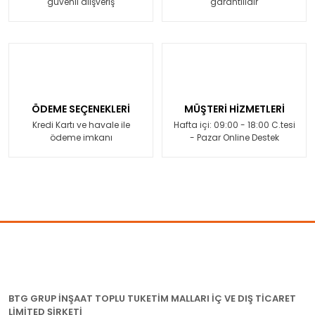
güvenli alışveriş
garantilidir
ÖDEME SEÇENEKLERİ
MÜŞTERİ HİZMETLERİ
Kredi Kartı ve havale ile
Hafta içi: 09:00 - 18:00 C.tesi
ödeme imkanı
- Pazar Online Destek
BTG GRUP İNŞAAT TOPLU TUKETİM MALLARI İÇ VE DIŞ TİCARET
LİMİTED ŞİRKETİ