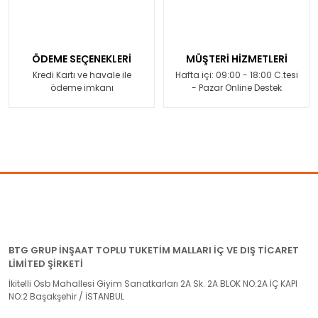
ÖDEME SEÇENEKLERİ
MÜŞTERİ HİZMETLERİ
Kredi Kartı ve havale ile
Hafta içi: 09:00 - 18:00 C.tesi
ödeme imkanı
- Pazar Online Destek
BTG GRUP İNŞAAT TOPLU TUKETİM MALLARI İÇ VE DIŞ TİCARET
LİMİTED ŞİRKETİ
İkitelli Osb Mahallesi Giyim Sanatkarları 2A Sk. 2A BLOK NO:2A İÇ KAPI
NO:2 Başakşehir / İSTANBUL