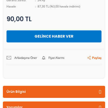
Garanti Süresi
24 Ay
Havale
87,30 TL (%3,00 havale indirimi)
90,00 TL
GELİNCE HABER VER
Arkadaşına Öner
Fiyat Alarmı
Paylaş
Ürün Bilgisi
Yorumlar