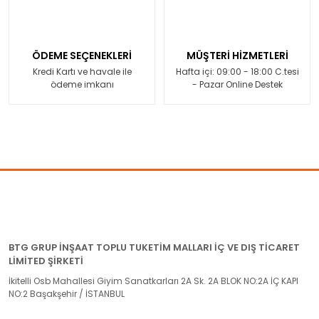
ÖDEME SEÇENEKLERİ
MÜŞTERİ HİZMETLERİ
Kredi Kartı ve havale ile
Hafta içi: 09:00 - 18:00 C.tesi
ödeme imkanı
- Pazar Online Destek
BTG GRUP İNŞAAT TOPLU TUKETİM MALLARI İÇ VE DIŞ TİCARET
LİMİTED ŞİRKETİ
İkitelli Osb Mahallesi Giyim Sanatkarları 2A Sk. 2A BLOK NO:2A İÇ KAPI
NO:2 Başakşehir / İSTANBUL