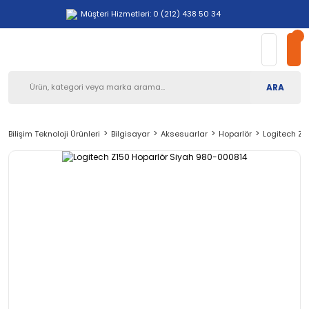
Müşteri Hizmetleri: 0 (212) 438 50 34
ARA
Bilişim Teknoloji Ürünleri
Bilgisayar
Aksesuarlar
Hoparlör
Logitech Z1