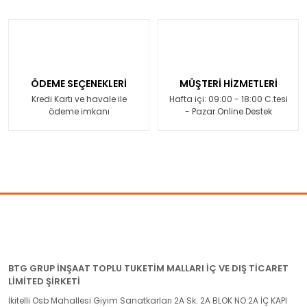
ÖDEME SEÇENEKLERİ
MÜŞTERİ HİZMETLERİ
Kredi Kartı ve havale ile
Hafta içi: 09:00 - 18:00 C.tesi
ödeme imkanı
- Pazar Online Destek
BTG GRUP İNŞAAT TOPLU TUKETİM MALLARI İÇ VE DIŞ TİCARET
LİMİTED ŞİRKETİ
İkitelli Osb Mahallesi Giyim Sanatkarları 2A Sk. 2A BLOK NO:2A İÇ KAPI