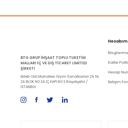
Hesabım
Bloglarımı
BTG GRUP İNŞAAT TOPLU TUKETİM
Kalite Poli
MALLARI İÇ VE DIŞ TİCARET LİMİTED
ŞİRKETİ
Hesap Num
İkitelli Osb Mahallesi Giyim Sanatkarları 2A Sk.
2A BLOK NO:2A İÇ KAPI NO:2 Başakşehir /
İletişim Fo
İSTANBUL