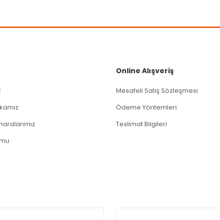
Gönder
Online Alışveriş
z
Mesafeli Satış Sözleşmesi
tikamız
Ödeme Yöntemleri
aralarımız
Teslimat Bilgileri
rmu