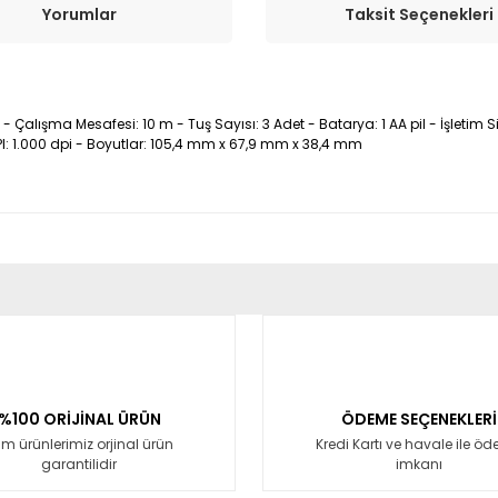
Yorumlar
Taksit Seçenekleri
 Çalışma Mesafesi: 10 m - Tuş Sayısı: 3 Adet - Batarya: 1 AA pil - İşletim 
 DPI: 1.000 dpi - Boyutlar: 105,4 mm x 67,9 mm x 38,4 mm
er konularda yetersiz gördüğünüz noktaları öneri formunu kullanarak tara
Bu ürüne ilk yorumu siz yapın!
Yorum Yaz
%100 ORİJİNAL ÜRÜN
ÖDEME SEÇENEKLERİ
m ürünlerimiz orjinal ürün
Kredi Kartı ve havale ile ö
garantilidir
imkanı