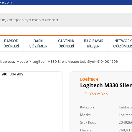
ore.com
BARKOD
BASKI
GÜVENLIK
BILGISAYAR
NETWORK
ÜRÜNLERI
ÇÖZÜMLERI
ÜRÜNLERI
BILEŞENI
ÇÖZÜMLER
Kablosuz Mouse
Logitech M330 Silent Mouse Usb Siyah 910-004909
LOGITECH
Logitech M330 Sile
0 - Yorum Yap
Kategori
Kablos
Marka
Logitec
Stok Kodu
204926
Havale
748,43 T