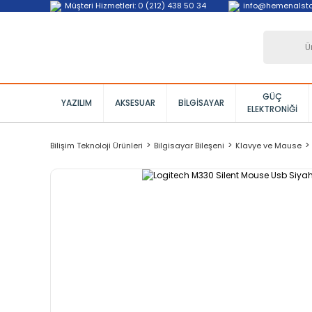
Müşteri Hizmetleri: 0 (212) 438 50 34
info@hemenalst
GÜÇ
YAZILIM
AKSESUAR
BILGISAYAR
ELEKTRONIĞI
Bilişim Teknoloji Ürünleri
Bilgisayar Bileşeni
Klavye ve Mause