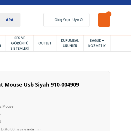
ARA
Giriş Yap
|
Üye Ol
SES VE
KURUMSAL
SAĞLIK -
GÖRÜNTÜ
OUTLET
I
ÜRÜNLER
KOZMETIK
SISTEMLERI
nt Mouse Usb Siyah 910-004909
uz Mouse
h
6
L (%3,00 havale indirimi)