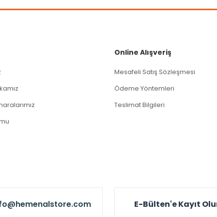
Gönder
Online Alışveriş
z
Mesafeli Satış Sözleşmesi
tikamız
Ödeme Yöntemleri
aralarımız
Teslimat Bilgileri
rmu
nfo@hemenalstore.com
E-Bülten'e Kayıt Ol