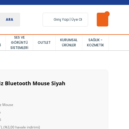
ARA
Giriş Yap
|
Üye Ol
SES VE
KURUMSAL
SAĞLIK -
GÖRÜNTÜ
OUTLET
I
ÜRÜNLER
KOZMETIK
SISTEMLERI
iz Bluetooth Mouse Siyah
uz Mouse
h
5
L (%3,00 havale indirimi)