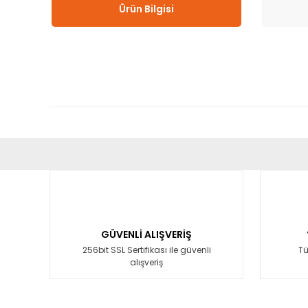
Ürün Bilgisi
Bu ürünün fiyat bilgisi, resim, ürün açıklamalarında ve diğ
Görüş ve önerileriniz için teşekkür ederiz.
Ürün resmi kalitesiz, bozuk veya görüntülenemiyor.
Ürün açıklamasında eksik bilgiler bulunuyor.
GÜVENLİ ALIŞVERİŞ
Ürün bilgilerinde hatalar bulunuyor.
256bit SSL Sertifikası ile güvenli
Tü
alışveriş
Ürün fiyatı diğer sitelerden daha pahalı.
Bu ürüne benzer farklı alternatifler olmalı.