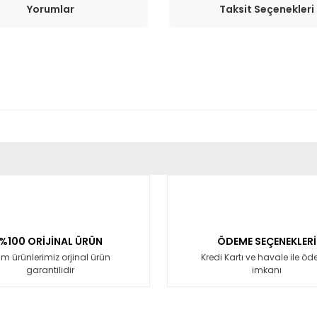
Yorumlar
Taksit Seçenekleri
er konularda yetersiz gördüğünüz noktaları öneri formunu kullanarak tara
Bu ürüne ilk yorumu siz yapın!
Yorum Yaz
%100 ORİJİNAL ÜRÜN
ÖDEME SEÇENEKLERİ
m ürünlerimiz orjinal ürün
Kredi Kartı ve havale ile ö
garantilidir
imkanı