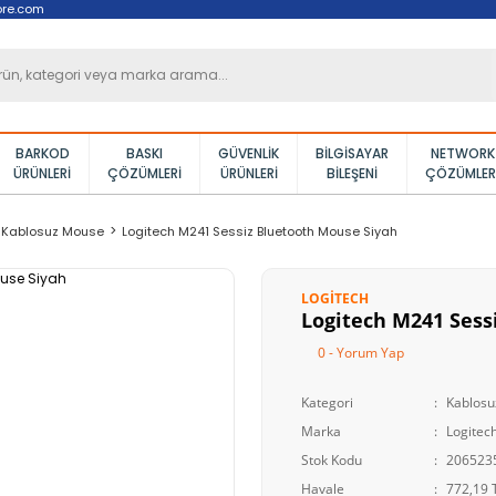
ore.com
BARKOD
BASKI
GÜVENLIK
BILGISAYAR
NETWORK
ÜRÜNLERI
ÇÖZÜMLERI
ÜRÜNLERI
BILEŞENI
ÇÖZÜMLER
Kablosuz Mouse
Logitech M241 Sessiz Bluetooth Mouse Siyah
LOGITECH
Logitech M241 Sess
0 - Yorum Yap
Kategori
Kablos
Marka
Logitec
Stok Kodu
206523
Havale
772,19 T