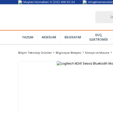
Müşteri Hizmetleri: 0 (212) 438 50 34
info@hemenalst
GÜÇ
YAZILIM
AKSESUAR
BILGISAYAR
ELEKTRONIĞI
Bilişim Teknoloji Ürünleri
Bilgisayar Bileşeni
Klavye ve Mause