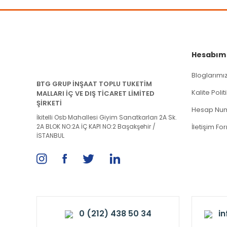
Hesabım
Bloglarımı
BTG GRUP İNŞAAT TOPLU TUKETİM
Kalite Poli
MALLARI İÇ VE DIŞ TİCARET LİMİTED
ŞİRKETİ
Hesap Num
İkitelli Osb Mahallesi Giyim Sanatkarları 2A Sk.
2A BLOK NO:2A İÇ KAPI NO:2 Başakşehir /
İletişim Fo
İSTANBUL
0 (212) 438 50 34
i