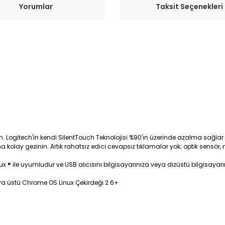
Yorumlar
Taksit Seçenekleri
 Logitech'in kendi SilentTouch Teknolojisi %90'ın üzerinde azalma sağlar
 kolay gezinin. Artık rahatsız edici cevapsız tıklamalar yok; optik sensör
® ile uyumludur ve USB alıcısını bilgisayarınıza veya dizüstü bilgisayarını
ya üstü Chrome OS Linux Çekirdeği 2.6+