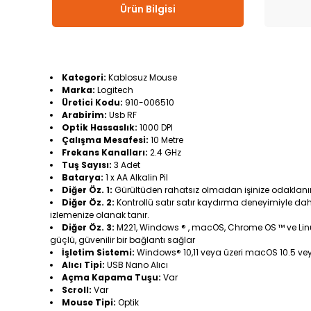
Ürün Bilgisi
Kategori:
Kablosuz Mouse
Marka:
Logitech
Üretici Kodu:
910-006510
Arabirim:
Usb RF
Optik Hassaslık:
1000 DPI
Çalışma Mesafesi:
10 Metre
Frekans Kanalları:
2.4 GHz
Tuş Sayısı:
3 Adet
Batarya:
1 x AA Alkalin Pil
Diğer Öz. 1:
Gürültüden rahatsız olmadan işinize odaklanın.
Diğer Öz. 2:
Kontrollü satır satır kaydırma deneyimiyle daha
izlemenize olanak tanır.
Diğer Öz. 3:
M221, Windows ® , macOS, Chrome OS ™ ve Linux 
güçlü, güvenilir bir bağlantı sağlar
İşletim Sistemi:
Windows® 10,11 veya üzeri macOS 10.5 ve
Alıcı Tipi:
USB Nano Alıcı
Açma Kapama Tuşu:
Var
Scroll:
Var
Mouse Tipi:
Optik