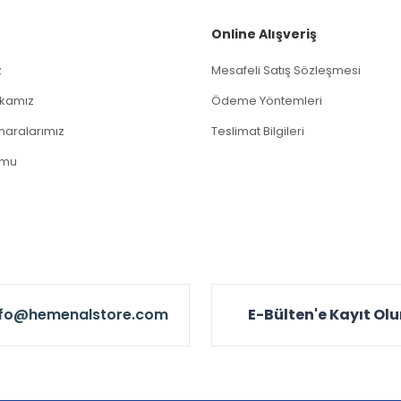
Gönder
Online Alışveriş
z
Mesafeli Satış Sözleşmesi
tikamız
Ödeme Yöntemleri
aralarımız
Teslimat Bilgileri
rmu
nfo@hemenalstore.com
E-Bülten'e Kayıt Ol