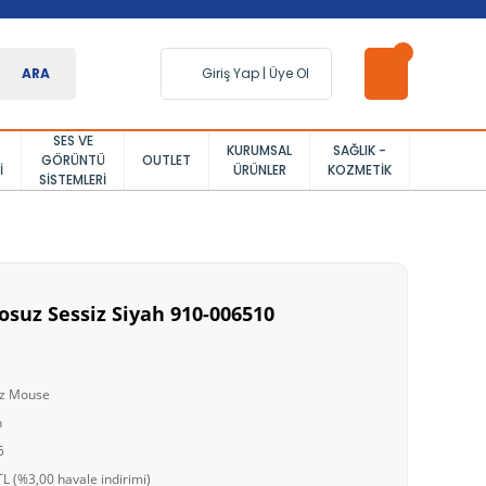
ARA
Giriş Yap
|
Üye Ol
SES VE
KURUMSAL
SAĞLIK -
GÖRÜNTÜ
OUTLET
I
ÜRÜNLER
KOZMETIK
SISTEMLERI
osuz Sessiz Siyah 910-006510
uz Mouse
h
5
L (%3,00 havale indirimi)