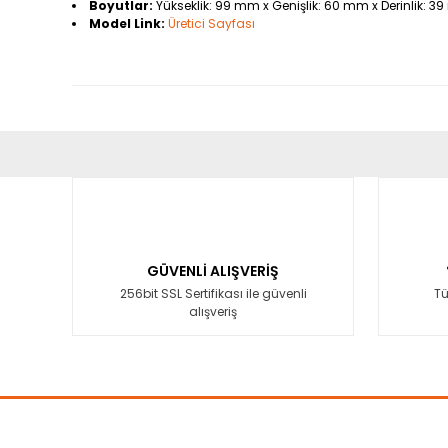
Boyutlar:
Yükseklik: 99 mm x Genişlik: 60 mm x Derinlik: 
Model Link:
Üretici Sayfası
Bu ürünün fiyat bilgisi, resim, ürün açıklamalarında ve diğ
Görüş ve önerileriniz için teşekkür ederiz.
Ürün resmi kalitesiz, bozuk veya görüntülenemiyor.
Ürün açıklamasında eksik bilgiler bulunuyor.
GÜVENLİ ALIŞVERİŞ
Ürün bilgilerinde hatalar bulunuyor.
256bit SSL Sertifikası ile güvenli
Tü
alışveriş
Ürün fiyatı diğer sitelerden daha pahalı.
Bu ürüne benzer farklı alternatifler olmalı.