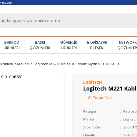
ore.com
BARKOD
BASKI
GÜVENLIK
BILGISAYAR
NETWORK
ÜRÜNLERI
ÇÖZÜMLERI
ÜRÜNLERI
BILEŞENI
ÇÖZÜMLER
Kablosuz Mouse
Logitech M221 Kablosuz Sessiz Siyah 910-006510
LOGITECH
Logitech M221 Kabl
0 - Yorum Yap
Kategori
Kablos
Marka
Logitec
Stok Kodu
206107
Havale
784,07 T