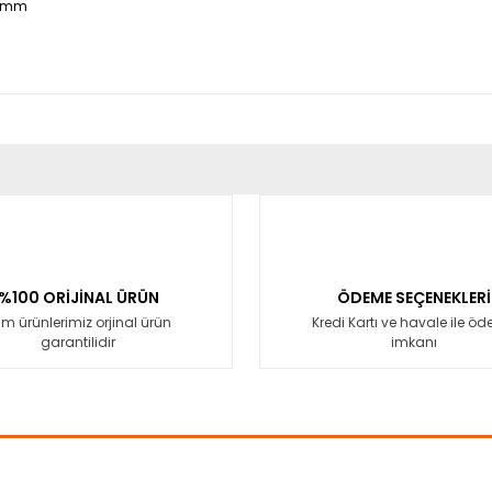
39 mm
er konularda yetersiz gördüğünüz noktaları öneri formunu kullanarak tara
Bu ürüne ilk yorumu siz yapın!
Yorum Yaz
%100 ORİJİNAL ÜRÜN
ÖDEME SEÇENEKLERİ
m ürünlerimiz orjinal ürün
Kredi Kartı ve havale ile ö
garantilidir
imkanı