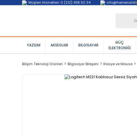
Müşteri Hizmetleri: 0 (212) 438 50 34
info@hemenalst
GÜÇ
YAZILIM
AKSESUAR
BILGISAYAR
ELEKTRONIĞI
Bilişim Teknoloji Ürünleri
Bilgisayar Bileşeni
Klavye ve Mause