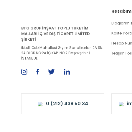
Hesabım
Bloglarımı
BTG GRUP İNŞAAT TOPLU TUKETİM
Kalite Poli
MALLARI İÇ VE DIŞ TİCARET LİMİTED
ŞİRKETİ
Hesap Num
İkitelli Osb Mahallesi Giyim Sanatkarları 2A Sk.
2A BLOK NO:2A İÇ KAPI NO:2 Başakşehir /
İletişim Fo
İSTANBUL
0 (212) 438 50 34
i