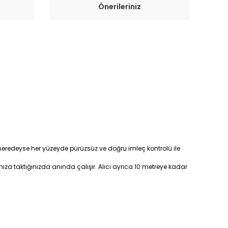
Önerileriniz
, neredeyse her yüzeyde pürüzsüz ve doğru imleç kontrolü ile
za taktığınızda anında çalışır. Alıcı ayrıca 10 metreye kadar