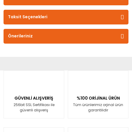
Taksit Seçenekleri
Önerileriniz
GÜVENLİ ALIŞVERİŞ
%100 ORİJİNAL ÜRÜN
256bit SSL Sertifikası ile
Tüm ürünlerimiz orjinal ürün
güvenli alışveriş
garantilidir