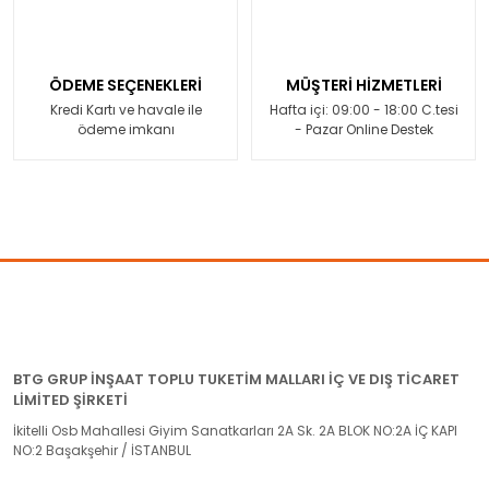
ÖDEME SEÇENEKLERİ
MÜŞTERİ HİZMETLERİ
Kredi Kartı ve havale ile
Hafta içi: 09:00 - 18:00 C.tesi
ödeme imkanı
- Pazar Online Destek
BTG GRUP İNŞAAT TOPLU TUKETİM MALLARI İÇ VE DIŞ TİCARET
LİMİTED ŞİRKETİ
İkitelli Osb Mahallesi Giyim Sanatkarları 2A Sk. 2A BLOK NO:2A İÇ KAPI
NO:2 Başakşehir / İSTANBUL