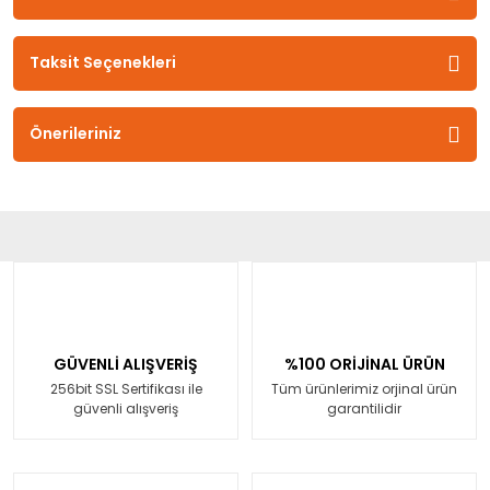
Taksit Seçenekleri
Önerileriniz
GÜVENLİ ALIŞVERİŞ
%100 ORİJİNAL ÜRÜN
256bit SSL Sertifikası ile
Tüm ürünlerimiz orjinal ürün
güvenli alışveriş
garantilidir