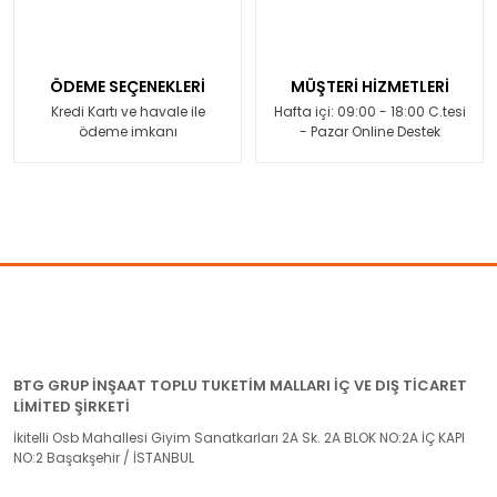
ÖDEME SEÇENEKLERİ
MÜŞTERİ HİZMETLERİ
Kredi Kartı ve havale ile
Hafta içi: 09:00 - 18:00 C.tesi
ödeme imkanı
- Pazar Online Destek
BTG GRUP İNŞAAT TOPLU TUKETİM MALLARI İÇ VE DIŞ TİCARET
LİMİTED ŞİRKETİ
İkitelli Osb Mahallesi Giyim Sanatkarları 2A Sk. 2A BLOK NO:2A İÇ KAPI
NO:2 Başakşehir / İSTANBUL