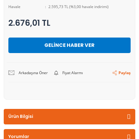
Havale
2.595,73 TL (%3,00 havale indirimi)
2.676,01 TL
GELİNCE HABER VER
Arkadaşına Öner
Fiyat Alarmı
Paylaş
Ürün Bilgisi
Yorumlar