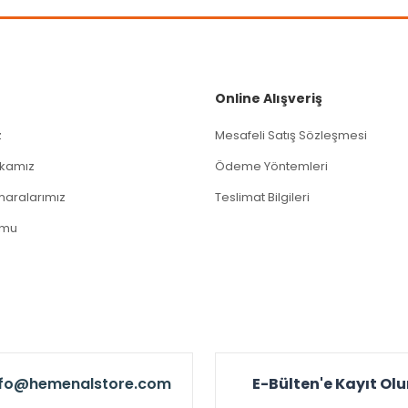
Gönder
Online Alışveriş
z
Mesafeli Satış Sözleşmesi
tikamız
Ödeme Yöntemleri
aralarımız
Teslimat Bilgileri
rmu
nfo@hemenalstore.com
E-Bülten'e Kayıt Ol