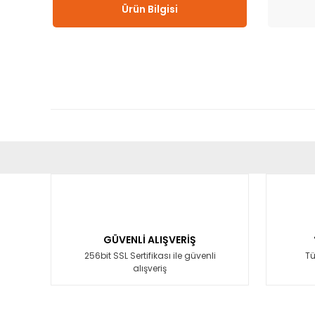
Ürün Bilgisi
Bu ürünün fiyat bilgisi, resim, ürün açıklamalarında ve diğ
Görüş ve önerileriniz için teşekkür ederiz.
Ürün resmi kalitesiz, bozuk veya görüntülenemiyor.
Ürün açıklamasında eksik bilgiler bulunuyor.
GÜVENLİ ALIŞVERİŞ
Ürün bilgilerinde hatalar bulunuyor.
256bit SSL Sertifikası ile güvenli
Tü
alışveriş
Ürün fiyatı diğer sitelerden daha pahalı.
Bu ürüne benzer farklı alternatifler olmalı.