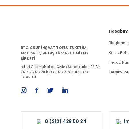
Hesabım
Bloglarımı
BTG GRUP İNŞAAT TOPLU TUKETİM
Kalite Poli
MALLARI İÇ VE DIŞ TİCARET LİMİTED
ŞİRKETİ
Hesap Num
İkitelli Osb Mahallesi Giyim Sanatkarları 2A Sk.
2A BLOK NO:2A İÇ KAPI NO:2 Başakşehir /
İletişim Fo
İSTANBUL
0 (212) 438 50 34
i