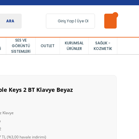
ARA
Giriş Yap
|
Üye Ol
SES VE
KURUMSAL
SAĞLIK -
GÖRÜNTÜ
OUTLET
I
ÜRÜNLER
KOZMETIK
SISTEMLERI
ble Keys 2 BT Klavye Beyaz
z Klavye
h
2
 TL (%3,00 havale indirimi)