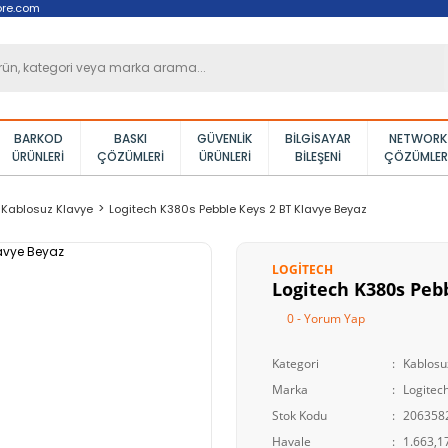
ore.com
BARKOD
BASKI
GÜVENLIK
BILGISAYAR
NETWORK
ÜRÜNLERI
ÇÖZÜMLERI
ÜRÜNLERI
BILEŞENI
ÇÖZÜMLER
Kablosuz Klavye
Logitech K380s Pebble Keys 2 BT Klavye Beyaz
LOGITECH
Logitech K380s Peb
0 - Yorum Yap
Kategori
Kablosu
Marka
Logitec
Stok Kodu
206358
Havale
1.663,17