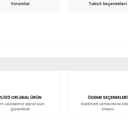
Yorumlar
Taksit Seçenekleri
er konularda yetersiz gördüğünüz noktaları öneri formunu kullanarak tara
Bu ürüne ilk yorumu siz yapın!
Yorum Yaz
%100 ORİJİNAL ÜRÜN
ÖDEME SEÇENEKLERİ
m ürünlerimiz orjinal ürün
Kredi Kartı ve havale ile ö
garantilidir
imkanı