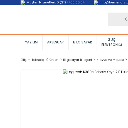
Müşteri Hizmetleri: 0 (212) 438 50 34
info@hemenalst
GÜÇ
YAZILIM
AKSESUAR
BILGISAYAR
ELEKTRONIĞI
Bilişim Teknoloji Ürünleri
Bilgisayar Bileşeni
Klavye ve Mause