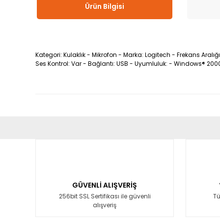
Ürün Bilgisi
Kategori: Kulaklık - Mikrofon - Marka: Logitech - Frekans Aral
Ses Kontrol: Var - Bağlantı: USB - Uyumluluk: - Windows® 200
Bu ürünün fiyat bilgisi, resim, ürün açıklamalarında ve diğ
Görüş ve önerileriniz için teşekkür ederiz.
Ürün resmi kalitesiz, bozuk veya görüntülenemiyor.
Ürün açıklamasında eksik bilgiler bulunuyor.
GÜVENLİ ALIŞVERİŞ
Ürün bilgilerinde hatalar bulunuyor.
256bit SSL Sertifikası ile güvenli
Tü
alışveriş
Ürün fiyatı diğer sitelerden daha pahalı.
Bu ürüne benzer farklı alternatifler olmalı.