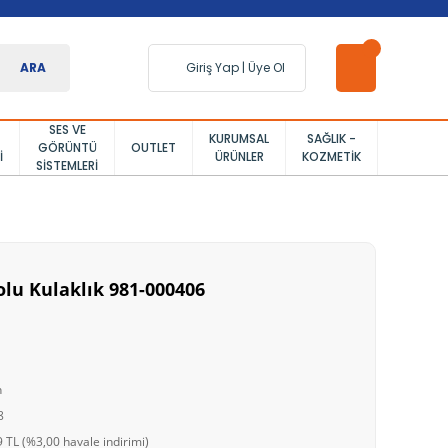
ARA
Giriş Yap
|
Üye Ol
SES VE
KURUMSAL
SAĞLIK -
GÖRÜNTÜ
OUTLET
I
ÜRÜNLER
KOZMETIK
SISTEMLERI
olu Kulaklık 981-000406
h
8
 TL (%3,00 havale indirimi)