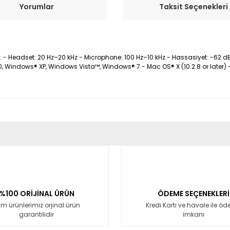
Yorumlar
Taksit Seçenekleri
ığı: - Headset: 20 Hz–20 kHz - Microphone: 100 Hz–10 kHz - Hassasiyet: -62
0, Windows® XP, Windows Vista™, Windows® 7 - Mac OS® X (10.2.8 or later) 
er konularda yetersiz gördüğünüz noktaları öneri formunu kullanarak tara
Bu ürüne ilk yorumu siz yapın!
Yorum Yaz
%100 ORİJİNAL ÜRÜN
ÖDEME SEÇENEKLERİ
m ürünlerimiz orjinal ürün
Kredi Kartı ve havale ile ö
garantilidir
imkanı