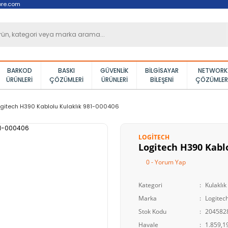
ore.com
BARKOD
BASKI
GÜVENLIK
BILGISAYAR
NETWORK
ÜRÜNLERI
ÇÖZÜMLERI
ÜRÜNLERI
BILEŞENI
ÇÖZÜMLER
gitech H390 Kablolu Kulaklık 981-000406
LOGITECH
Logitech H390 Kabl
0 - Yorum Yap
Kategori
Kulaklık
Marka
Logitec
Stok Kodu
204582
Havale
1.859,19