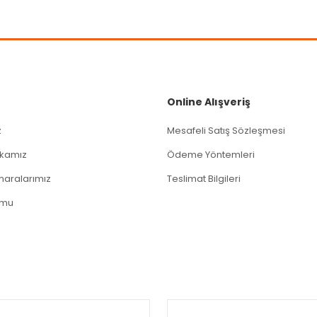
Gönder
Online Alışveriş
z
Mesafeli Satış Sözleşmesi
tikamız
Ödeme Yöntemleri
aralarımız
Teslimat Bilgileri
rmu