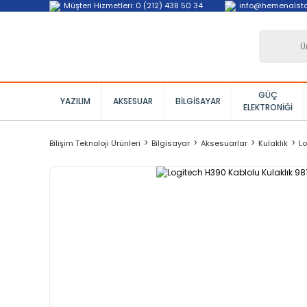
Müşteri Hizmetleri: 0 (212) 438 50 34
info@hemenalst
GÜÇ
YAZILIM
AKSESUAR
BILGISAYAR
ELEKTRONIĞI
Bilişim Teknoloji Ürünleri
Bilgisayar
Aksesuarlar
Kulaklık
Lo