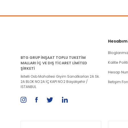
Hesabım
Bloglarımı
BTG GRUP İNŞAAT TOPLU TUKETİM
Kalite Poli
MALLARI İÇ VE DIŞ TİCARET LİMİTED
ŞİRKETİ
Hesap Num
İkitelli Osb Mahallesi Giyim Sanatkarları 2A Sk.
2A BLOK NO:2A İÇ KAPI NO:2 Başakşehir /
İletişim Fo
İSTANBUL