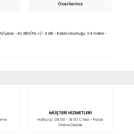
Önerileriniz
 dBV/µbar, -42 dBV/Pa +/- 3 dB - Kablo Uzunluğu: 2.4 metre -
-
fımıza iletebilirsiniz.
MÜŞTERİ HİZMETLERİ
deme
Hafta içi: 09:00 - 18:00 C.tesi - Pazar
Online Destek