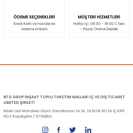
ÖDEME SEÇENEKLERİ
MÜŞTERİ HİZMETLERİ
Kredi Kartı ve havale ile
Hafta içi: 09:00 - 18:00 C.tesi
ödeme imkanı
- Pazar Online Destek
BTG GRUP İNŞAAT TOPLU TUKETİM MALLARI İÇ VE DIŞ TİCARET
LİMİTED ŞİRKETİ
İkitelli Osb Mahallesi Giyim Sanatkarları 2A Sk. 2A BLOK NO:2A İÇ KAPI
NO:2 Başakşehir / İSTANBUL