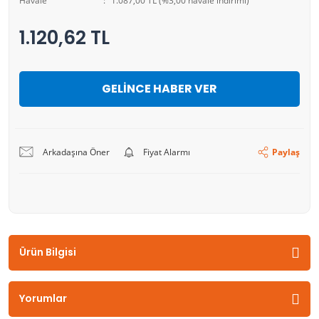
Havale
1.087,00 TL (%3,00 havale indirimi)
1.120,62 TL
GELİNCE HABER VER
Arkadaşına Öner
Fiyat Alarmı
Paylaş
Ürün Bilgisi
Yorumlar