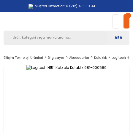
Müşteri Hizmetleri: 0 (212) 438 50 34
ARA
Bilişim Teknoloji Ürünleri
Bilgisayar
Aksesuarlar
Kulaklık
Logitech H15