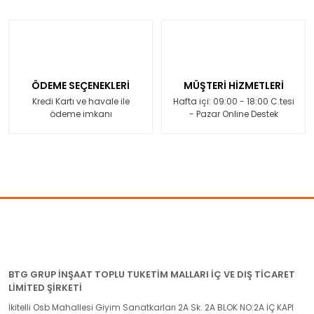
ÖDEME SEÇENEKLERİ
MÜŞTERİ HİZMETLERİ
Kredi Kartı ve havale ile
Hafta içi: 09:00 - 18:00 C.tesi
ödeme imkanı
- Pazar Online Destek
BTG GRUP İNŞAAT TOPLU TUKETİM MALLARI İÇ VE DIŞ TİCARET
LİMİTED ŞİRKETİ
İkitelli Osb Mahallesi Giyim Sanatkarları 2A Sk. 2A BLOK NO:2A İÇ KAPI