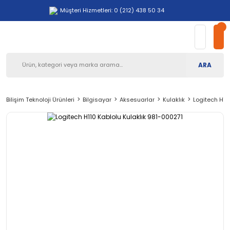
Müşteri Hizmetleri: 0 (212) 438 50 34
ARA
Bilişim Teknoloji Ürünleri
Bilgisayar
Aksesuarlar
Kulaklık
Logitech H11