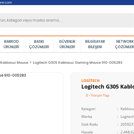
ore.com
BARKOD
BASKI
GÜVENLIK
BILGISAYAR
NETWORK
ÜRÜNLERI
ÇÖZÜMLERI
ÜRÜNLERI
BILEŞENI
ÇÖZÜMLER
Kablosuz Mouse
Logitech G305 Kablosuz Gaming Mouse 910-005283
LOGITECH
Logitech G305 Kab
0 - Yorum Yap
Kategori
Kablos
Marka
Logitec
Stok Kodu
205923
Havale
2.468,62