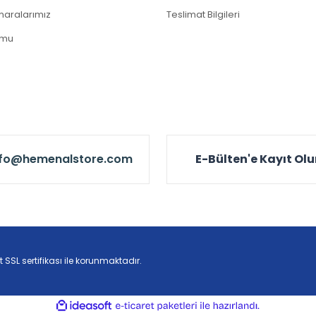
aralarımız
Teslimat Bilgileri
rmu
nfo@hemenalstore.com
E-Bülten'e Kayıt Ol
t SSL sertifikası ile korunmaktadır.
ile
ideasoft
e-