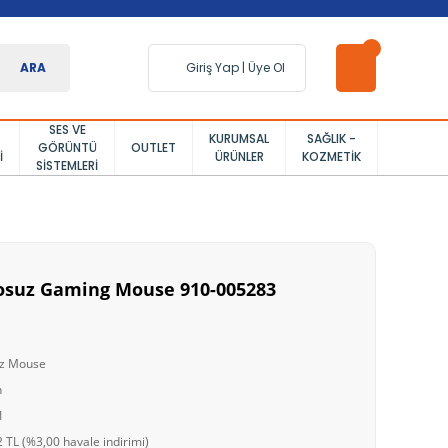
ARA
Giriş Yap
|
Üye Ol
SES VE
KURUMSAL
SAĞLIK -
GÖRÜNTÜ
OUTLET
I
ÜRÜNLER
KOZMETIK
SISTEMLERI
losuz Gaming Mouse 910-005283
uz Mouse
h
1
 TL (%3,00 havale indirimi)