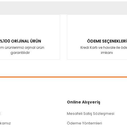
er konularda yetersiz gördüğünüz noktaları öneri formunu kullanarak tara
Bu ürüne ilk yorumu siz yapın!
Yorum Yaz
%100 ORİJİNAL ÜRÜN
ÖDEME SEÇENEKLERİ
m ürünlerimiz orjinal ürün
Kredi Kartı ve havale ile ö
garantilidir
imkanı
Gönder
Online Alışveriş
z
Mesafeli Satış Sözleşmesi
tikamız
Ödeme Yöntemleri