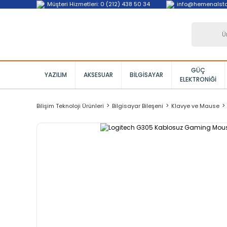
Müşteri Hizmetleri: 0 (212) 438 50 34
info@hemenalst
GÜÇ
YAZILIM
AKSESUAR
BILGISAYAR
ELEKTRONIĞI
Bilişim Teknoloji Ürünleri
Bilgisayar Bileşeni
Klavye ve Mause