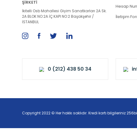
ŞİRKETİ
Hesap Num
İkitelli Osb Mahallesi Giyim Sanatkarları 2A Sk.
2A BLOK NO:2A İÇ KAPI NO:2 Başakşehir /
İletişim Fo
İSTANBUL
0 (212) 438 50 34
i
Copyright 2022 © Her hakkı saklıdır. Kredi kartı bilgileriniz 256bi