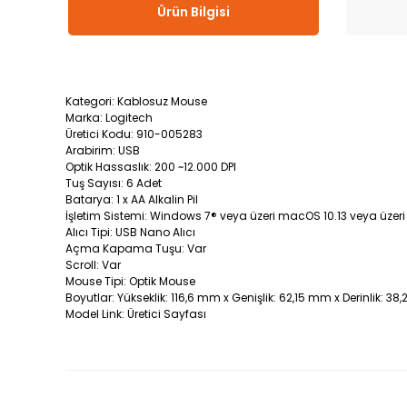
Ürün Bilgisi
Kategori: Kablosuz Mouse
Marka: Logitech
Üretici Kodu: 910-005283
Arabirim: USB
Optik Hassaslık: 200 ~12.000 DPI
Tuş Sayısı: 6 Adet
Batarya: 1 x AA Alkalin Pil
İşletim Sistemi: Windows 7® veya üzeri macOS 10.13 veya üze
Alıcı Tipi: USB Nano Alıcı
Açma Kapama Tuşu: Var
Scroll: Var
Mouse Tipi: Optik Mouse
Boyutlar: Yükseklik: 116,6 mm x Genişlik: 62,15 mm x Derinlik: 3
Model Link: Üretici Sayfası