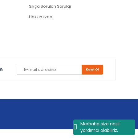
Sıkça Sorulan Sorular
Hakkımızda
un
Kayıt Ol
Merhaba size nasıl
yardımcı olabiliriz.