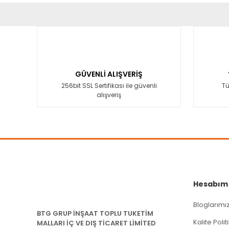
Bu ürünün fiyat bilgisi, resim, ürün açıklamalarında ve diğ
Görüş ve önerileriniz için teşekkür ederiz.
Ürün resmi kalitesiz, bozuk veya görüntülenemiyor.
Ürün açıklamasında eksik bilgiler bulunuyor.
GÜVENLİ ALIŞVERİŞ
Ürün bilgilerinde hatalar bulunuyor.
256bit SSL Sertifikası ile güvenli
Tü
alışveriş
Ürün fiyatı diğer sitelerden daha pahalı.
Bu ürüne benzer farklı alternatifler olmalı.
Hesabım
Bloglarımı
BTG GRUP İNŞAAT TOPLU TUKETİM
Kalite Poli
MALLARI İÇ VE DIŞ TİCARET LİMİTED