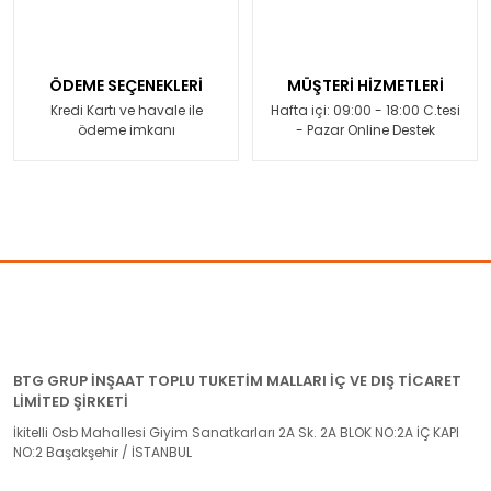
ÖDEME SEÇENEKLERİ
MÜŞTERİ HİZMETLERİ
Kredi Kartı ve havale ile
Hafta içi: 09:00 - 18:00 C.tesi
ödeme imkanı
- Pazar Online Destek
BTG GRUP İNŞAAT TOPLU TUKETİM MALLARI İÇ VE DIŞ TİCARET
LİMİTED ŞİRKETİ
İkitelli Osb Mahallesi Giyim Sanatkarları 2A Sk. 2A BLOK NO:2A İÇ KAPI
NO:2 Başakşehir / İSTANBUL