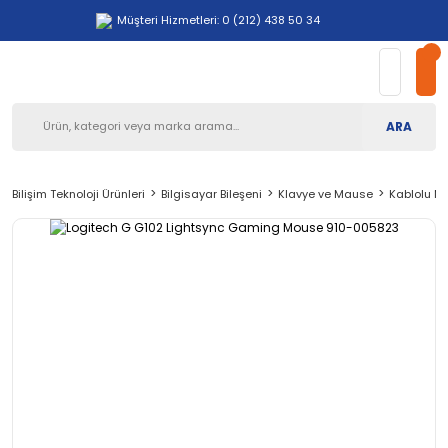
Müşteri Hizmetleri: 0 (212) 438 50 34
ARA
Bilişim Teknoloji Ürünleri
Bilgisayar Bileşeni
Klavye ve Mause
Kablolu M