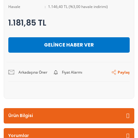
Havale
1.146,40 TL (%3,00 havale indirimi)
1.181,85 TL
GELİNCE HABER VER
Arkadaşına Öner
Fiyat Alarmı
Paylaş
Ürün Bilgisi
Yorumlar