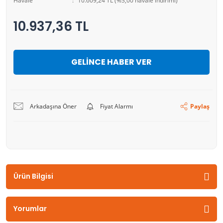
Havale
10.609,24 TL (%3,00 havale indirimi)
10.937,36 TL
GELİNCE HABER VER
Arkadaşına Öner
Fiyat Alarmı
Paylaş
Ürün Bilgisi
Yorumlar