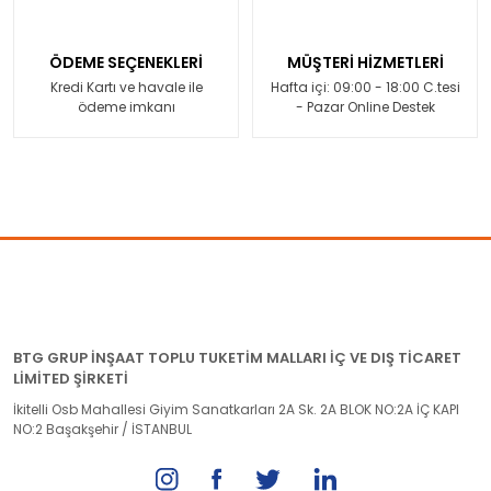
ÖDEME SEÇENEKLERİ
MÜŞTERİ HİZMETLERİ
Kredi Kartı ve havale ile
Hafta içi: 09:00 - 18:00 C.tesi
ödeme imkanı
- Pazar Online Destek
BTG GRUP İNŞAAT TOPLU TUKETİM MALLARI İÇ VE DIŞ TİCARET
LİMİTED ŞİRKETİ
İkitelli Osb Mahallesi Giyim Sanatkarları 2A Sk. 2A BLOK NO:2A İÇ KAPI
NO:2 Başakşehir / İSTANBUL