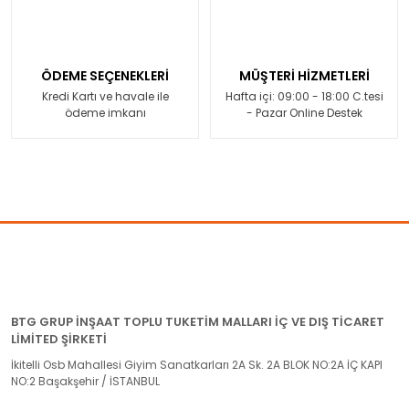
ÖDEME SEÇENEKLERİ
MÜŞTERİ HİZMETLERİ
Kredi Kartı ve havale ile
Hafta içi: 09:00 - 18:00 C.tesi
ödeme imkanı
- Pazar Online Destek
BTG GRUP İNŞAAT TOPLU TUKETİM MALLARI İÇ VE DIŞ TİCARET
LİMİTED ŞİRKETİ
İkitelli Osb Mahallesi Giyim Sanatkarları 2A Sk. 2A BLOK NO:2A İÇ KAPI
NO:2 Başakşehir / İSTANBUL