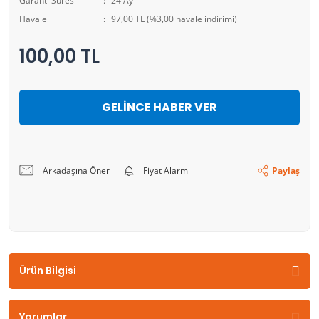
Garanti Süresi
24 Ay
Havale
97,00 TL (%3,00 havale indirimi)
100,00 TL
GELİNCE HABER VER
Arkadaşına Öner
Fiyat Alarmı
Paylaş
Ürün Bilgisi
Yorumlar