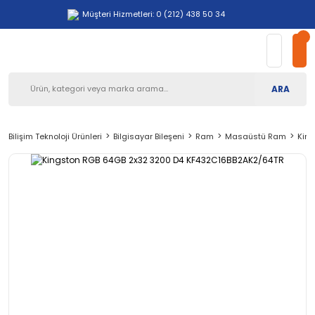
Müşteri Hizmetleri: 0 (212) 438 50 34
ARA
Bilişim Teknoloji Ürünleri
Bilgisayar Bileşeni
Ram
Masaüstü Ram
Kin