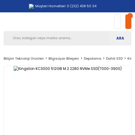
Müşteri Hizmetleri: 0 (212) 438 50 34
ARA
Bilişim Teknoloji Ürünleri
Bilgisayar Bileşeni
Depolama
Dahili SSD
Kin