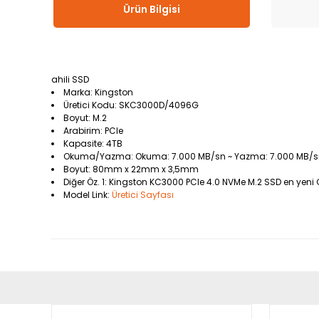
Ürün Bilgisi
ahili SSD
Marka: Kingston
Üretici Kodu: SKC3000D/4096G
Boyut: M.2
Arabirim: PCIe
Kapasite: 4TB
Okuma/Yazma: Okuma: 7.000 MB/sn ~ Yazma: 7.000 MB/s
Boyut: 80mm x 22mm x 3,5mm
Diğer Öz. 1: Kingston KC3000 PCIe 4.0 NVMe M.2 SSD en yeni
Model Link:
Üretici Sayfası
Bu ürünün fiyat bilgisi, resim, ürün açıklamalarında ve diğ
Görüş ve önerileriniz için teşekkür ederiz.