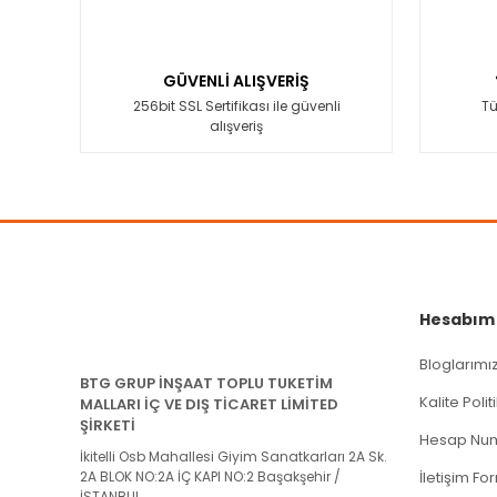
Ürün resmi kalitesiz, bozuk veya görüntülenemiyor.
Ürün açıklamasında eksik bilgiler bulunuyor.
GÜVENLİ ALIŞVERİŞ
Ürün bilgilerinde hatalar bulunuyor.
256bit SSL Sertifikası ile güvenli
Tü
alışveriş
Ürün fiyatı diğer sitelerden daha pahalı.
Bu ürüne benzer farklı alternatifler olmalı.
Hesabım
Bloglarımı
BTG GRUP İNŞAAT TOPLU TUKETİM
Kalite Poli
MALLARI İÇ VE DIŞ TİCARET LİMİTED
ŞİRKETİ
Hesap Num
İkitelli Osb Mahallesi Giyim Sanatkarları 2A Sk.
2A BLOK NO:2A İÇ KAPI NO:2 Başakşehir /
İletişim Fo
İSTANBUL