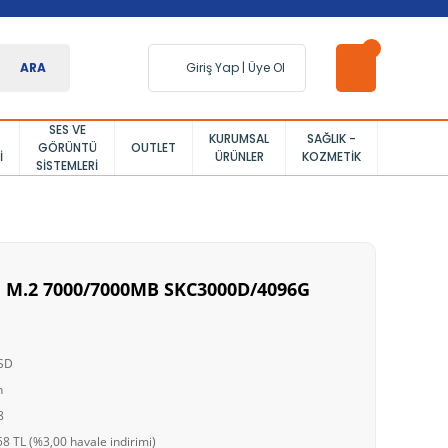
ARA
Giriş Yap
|
Üye Ol
SES VE
KURUMSAL
SAĞLIK -
GÖRÜNTÜ
OUTLET
I
ÜRÜNLER
KOZMETIK
SISTEMLERI
 M.2 7000/7000MB SKC3000D/4096G
SSD
n
8
8 TL (%3,00 havale indirimi)