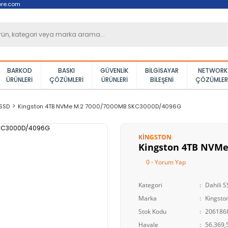
ore.com
BARKOD
BASKI
GÜVENLIK
BILGISAYAR
NETWORK
ÜRÜNLERI
ÇÖZÜMLERI
ÜRÜNLERI
BILEŞENI
ÇÖZÜMLER
 SSD
Kingston 4TB NVMe M.2 7000/7000MB SKC3000D/4096G
KINGSTON
Kingston 4TB NVMe
0 - Yorum Yap
Kategori
Dahili 
Marka
Kingsto
Stok Kodu
206186
Havale
56.369,5