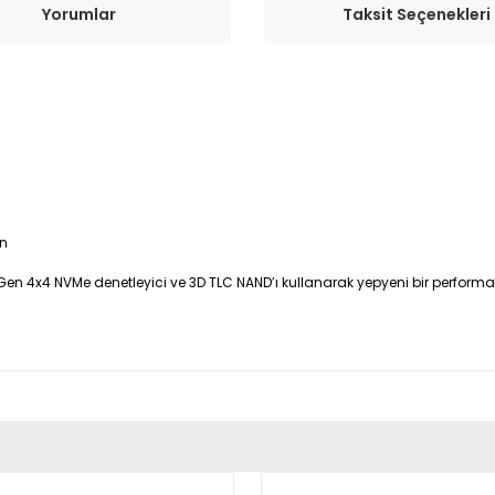
Yorumlar
Taksit Seçenekleri
n
 Gen 4x4 NVMe denetleyici ve 3D TLC NAND’ı kullanarak yepyeni bir performa
er konularda yetersiz gördüğünüz noktaları öneri formunu kullanarak tara
Bu ürüne ilk yorumu siz yapın!