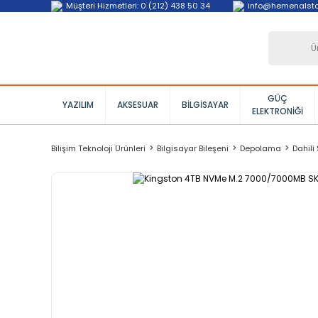
Müşteri Hizmetleri: 0 (212) 438 50 34
info@hemenalst
GÜÇ
YAZILIM
AKSESUAR
BILGISAYAR
ELEKTRONIĞI
Bilişim Teknoloji Ürünleri
Bilgisayar Bileşeni
Depolama
Dahili