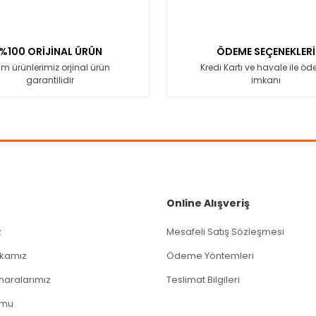
Yorum Yaz
%100 ORİJİNAL ÜRÜN
ÖDEME SEÇENEKLERİ
m ürünlerimiz orjinal ürün
Kredi Kartı ve havale ile ö
garantilidir
imkanı
Gönder
Online Alışveriş
z
Mesafeli Satış Sözleşmesi
tikamız
Ödeme Yöntemleri
aralarımız
Teslimat Bilgileri
rmu