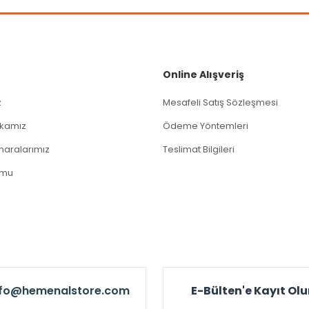
Gönder
Online Alışveriş
z
Mesafeli Satış Sözleşmesi
tikamız
Ödeme Yöntemleri
aralarımız
Teslimat Bilgileri
rmu
nfo@hemenalstore.com
E-Bülten'e Kayıt Ol