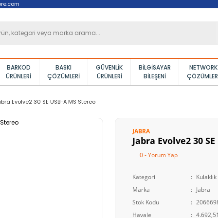
ore.com
BARKOD
BASKI
GÜVENLIK
BILGISAYAR
NETWORK
ÜRÜNLERI
ÇÖZÜMLERI
ÜRÜNLERI
BILEŞENI
ÇÖZÜMLER
bra Evolve2 30 SE USB-A MS Stereo
JABRA
Jabra Evolve2 30 S
0 - Yorum Yap
Kategori
Kulaklık
Marka
Jabra
Stok Kodu
206669
Havale
4.692,51