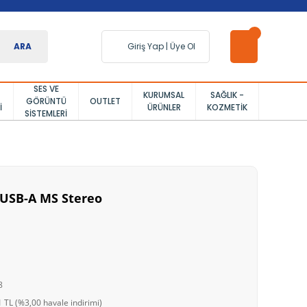
ARA
Giriş Yap
|
Üye Ol
SES VE
KURUMSAL
SAĞLIK -
GÖRÜNTÜ
OUTLET
I
ÜRÜNLER
KOZMETIK
SISTEMLERI
E USB-A MS Stereo
8
 TL (%3,00 havale indirimi)