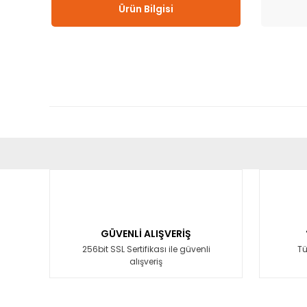
Ürün Bilgisi
Bu ürünün fiyat bilgisi, resim, ürün açıklamalarında ve diğ
Görüş ve önerileriniz için teşekkür ederiz.
Ürün resmi kalitesiz, bozuk veya görüntülenemiyor.
Ürün açıklamasında eksik bilgiler bulunuyor.
GÜVENLİ ALIŞVERİŞ
Ürün bilgilerinde hatalar bulunuyor.
256bit SSL Sertifikası ile güvenli
Tü
alışveriş
Ürün fiyatı diğer sitelerden daha pahalı.
Bu ürüne benzer farklı alternatifler olmalı.