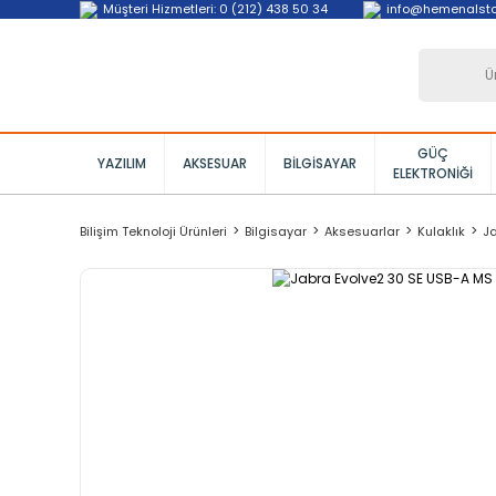
Müşteri Hizmetleri: 0 (212) 438 50 34
info@hemenalst
GÜÇ
YAZILIM
AKSESUAR
BILGISAYAR
ELEKTRONIĞI
Bilişim Teknoloji Ürünleri
Bilgisayar
Aksesuarlar
Kulaklık
Ja