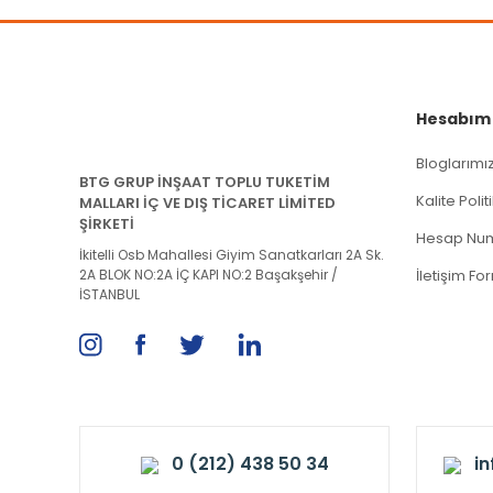
Hesabım
Bloglarımı
BTG GRUP İNŞAAT TOPLU TUKETİM
Kalite Poli
MALLARI İÇ VE DIŞ TİCARET LİMİTED
ŞİRKETİ
Hesap Num
İkitelli Osb Mahallesi Giyim Sanatkarları 2A Sk.
2A BLOK NO:2A İÇ KAPI NO:2 Başakşehir /
İletişim Fo
İSTANBUL
0 (212) 438 50 34
i