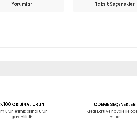
Yorumlar
Taksit Seçenekleri
er konularda yetersiz gördüğünüz noktaları öneri formunu kullanarak tara
Bu ürüne ilk yorumu siz yapın!
Yorum Yaz
%100 ORİJİNAL ÜRÜN
ÖDEME SEÇENEKLERİ
m ürünlerimiz orjinal ürün
Kredi Kartı ve havale ile ö
garantilidir
imkanı