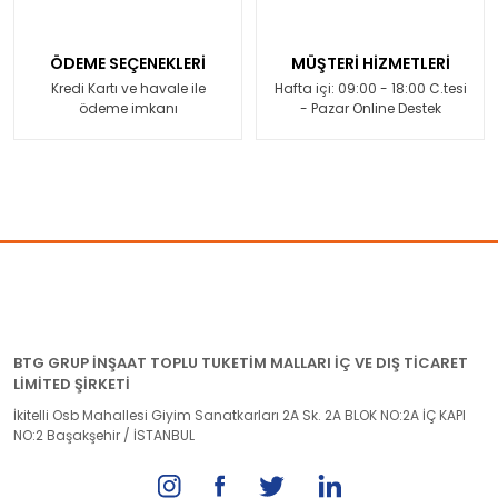
ÖDEME SEÇENEKLERİ
MÜŞTERİ HİZMETLERİ
Kredi Kartı ve havale ile
Hafta içi: 09:00 - 18:00 C.tesi
ödeme imkanı
- Pazar Online Destek
BTG GRUP İNŞAAT TOPLU TUKETİM MALLARI İÇ VE DIŞ TİCARET
LİMİTED ŞİRKETİ
İkitelli Osb Mahallesi Giyim Sanatkarları 2A Sk. 2A BLOK NO:2A İÇ KAPI
NO:2 Başakşehir / İSTANBUL