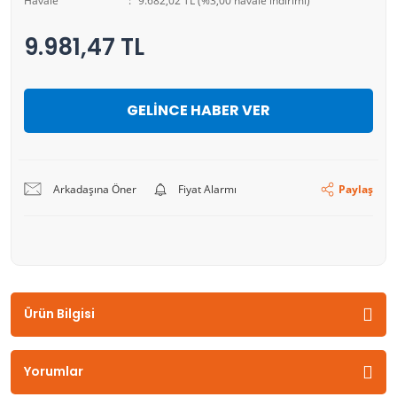
Havale
9.682,02 TL (%3,00 havale indirimi)
9.981,47 TL
GELİNCE HABER VER
Arkadaşına Öner
Fiyat Alarmı
Paylaş
Ürün Bilgisi
Yorumlar