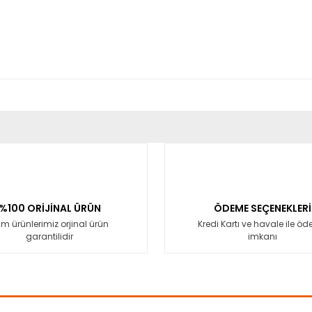
er konularda yetersiz gördüğünüz noktaları öneri formunu kullanarak tara
Bu ürüne ilk yorumu siz yapın!
Yorum Yaz
%100 ORİJİNAL ÜRÜN
ÖDEME SEÇENEKLERİ
m ürünlerimiz orjinal ürün
Kredi Kartı ve havale ile ö
garantilidir
imkanı