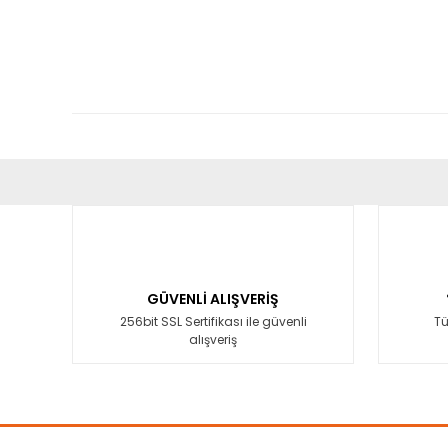
Bu ürünün fiyat bilgisi, resim, ürün açıklamalarında ve diğ
Görüş ve önerileriniz için teşekkür ederiz.
Ürün resmi kalitesiz, bozuk veya görüntülenemiyor.
Ürün açıklamasında eksik bilgiler bulunuyor.
GÜVENLİ ALIŞVERİŞ
Ürün bilgilerinde hatalar bulunuyor.
256bit SSL Sertifikası ile güvenli
Tü
alışveriş
Ürün fiyatı diğer sitelerden daha pahalı.
Bu ürüne benzer farklı alternatifler olmalı.