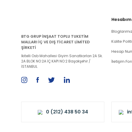
Hesabım
Bloglarımı
BTG GRUP İNŞAAT TOPLU TUKETİM
Kalite Poli
MALLARI İÇ VE DIŞ TİCARET LİMİTED
ŞİRKETİ
Hesap Num
İkitelli Osb Mahallesi Giyim Sanatkarları 2A Sk.
2A BLOK NO:2A İÇ KAPI NO:2 Başakşehir /
İletişim Fo
İSTANBUL
0 (212) 438 50 34
i