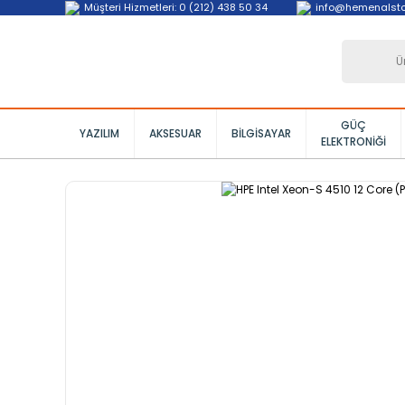
Müşteri Hizmetleri: 0 (212) 438 50 34
info@hemenalst
GÜÇ
YAZILIM
AKSESUAR
BILGISAYAR
ELEKTRONIĞI