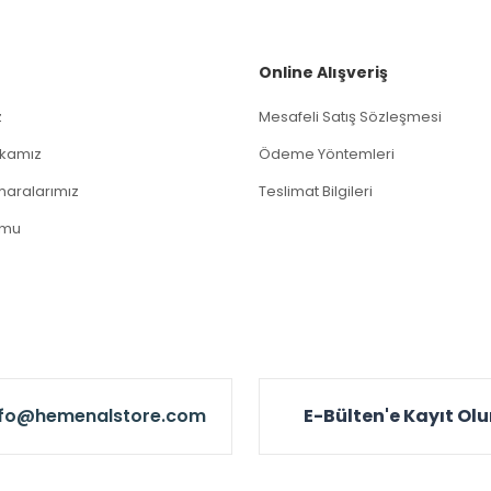
Gönder
Online Alışveriş
z
Mesafeli Satış Sözleşmesi
tikamız
Ödeme Yöntemleri
aralarımız
Teslimat Bilgileri
rmu
nfo@hemenalstore.com
E-Bülten'e Kayıt Ol