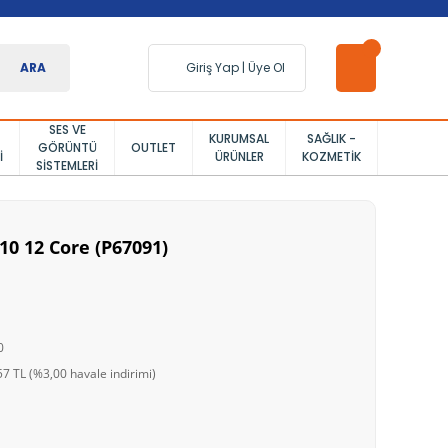
ARA
Giriş Yap
|
Üye Ol
SES VE
KURUMSAL
SAĞLIK -
GÖRÜNTÜ
OUTLET
I
ÜRÜNLER
KOZMETIK
SISTEMLERI
10 12 Core (P67091)
0
7 TL (%3,00 havale indirimi)