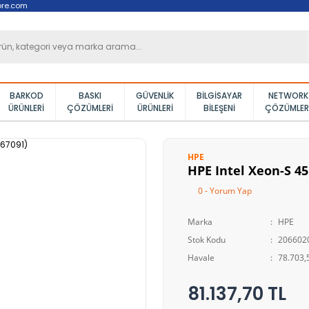
ore.com
BARKOD
BASKI
GÜVENLIK
BILGISAYAR
NETWORK
ÜRÜNLERI
ÇÖZÜMLERI
ÜRÜNLERI
BILEŞENI
ÇÖZÜMLER
HPE
HPE Intel Xeon-S 45
0 - Yorum Yap
Marka
HPE
Stok Kodu
206602
Havale
78.703,5
81.137,70 TL